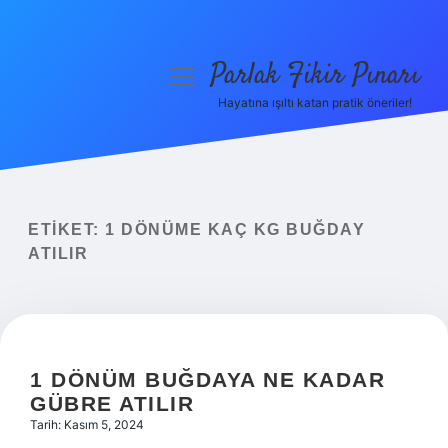
Parlak Fikir Pınarı
menüyü
aç
Hayatına ışıltı katan pratik öneriler!
Anasayfa
Gizlilik Politikası
Yasal Uyarı
ETIKET:
1 DÖNÜME KAÇ KG BUĞDAY
ATILIR
Hakkımızda
1 DÖNÜM BUĞDAYA NE KADAR
GÜBRE ATILIR
Tarih: Kasım 5, 2024