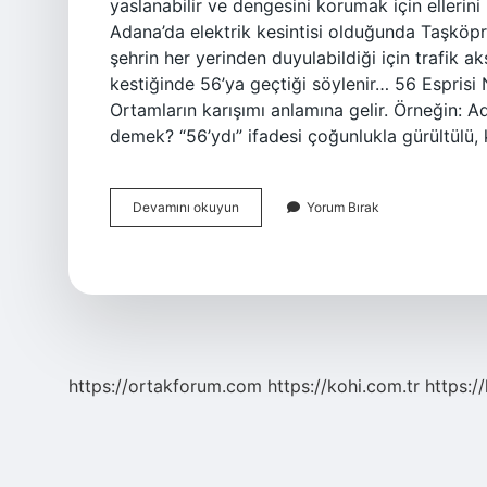
yaslanabilir ve dengesini korumak için ellerin
Adana’da elektrik kesintisi olduğunda Taşköpr
şehrin her yerinden duyulabildiği için trafik a
kestiğinde 56’ya geçtiği söylenir… 56 Esprisi 
Ortamların karışımı anlamına gelir. Örneğin:
demek? “56’ydı” ifadesi çoğunlukla gürültülü,
Kafa
Devamını okuyun
Yorum Bırak
56
Ne
Demek
https://ortakforum.com
https://kohi.com.tr
https:/