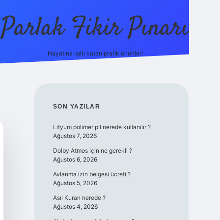
Parlak Fikir Pınarı
Hayatına ışıltı katan pratik öneriler!
grandoperabet giriş
SIDEBAR
SON YAZILAR
Lityum polimer pil nerede kullanılır ?
Ağustos 7, 2026
Dolby Atmos için ne gerekli ?
Ağustos 6, 2026
Avlanma izin belgesi ücreti ?
Ağustos 5, 2026
Asıl Kuran nerede ?
Ağustos 4, 2026