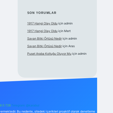
SON YORUMLAR
1917 Hangi Olay Oldu
için
admin
1917 Hangi Olay Oldu
için
Mert
Savan Bitki Örtüsü Nedir
için
admin
Savan Bitki Örtüsü Nedir
için
Aras
Puset Araba Koltuğu Oluyor Mu
için
admin
6 0 726
Telegram: @karabul
ermektedir. Bu nedenle, sitedeki içerikleri proaktif olarak denetleme