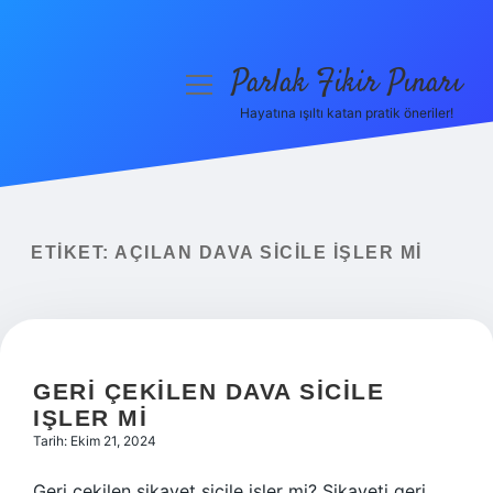
Parlak Fikir Pınarı
menüyü
aç
Hayatına ışıltı katan pratik öneriler!
Anasayfa
Gizlilik Politikası
Yasal Uyarı
ETIKET:
AÇILAN DAVA SICILE IŞLER MI
Hakkımızda
GERI ÇEKILEN DAVA SICILE
IŞLER MI
Tarih: Ekim 21, 2024
Geri çekilen şikayet sicile işler mi? Şikayeti geri