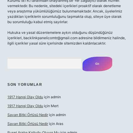
Kurumu (BTK) tarafından onaylanmış bir Yer Sağlayıcı olarak hizmet
vermektedir. Bu nedenle, sitedeki içerikleri proaktif olarak denetleme
veya araştırma yükümlülüğümüz bulunmamaktadır. Ancak, üyelerimiz
yazdıkları içeriklerin sorumluluğunu taşımakta olup, siteye üye olarak
bu sorumluluğu kabul etmiş sayılırlar.
Hukuka ve yasal düzenlemelere aykırı olduğunu düşündüğünüz
içerikleri,
backlinkpanelicomtr@gmail.com
adresine bildirmeniz halinde,
ilgili içerikler yasal süre içerisinde sitemizden kaldırılacaktır.
Arama
SON YORUMLAR
1917 Hangi Olay Oldu
için
admin
1917 Hangi Olay Oldu
için
Mert
Savan Bitki Örtüsü Nedir
için
admin
Savan Bitki Örtüsü Nedir
için
Aras
Puset Araba Koltuğu Oluyor Mu
için
admin