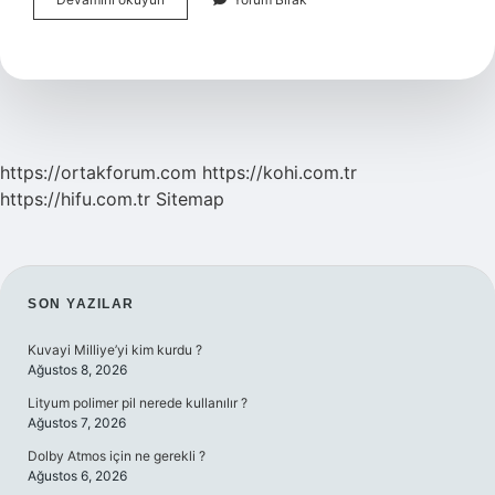
Akkuyu
Nükleer
Santrali
Kaç
Kişi
Çalışıyor
https://ortakforum.com
https://kohi.com.tr
https://hifu.com.tr
Sitemap
SIDEBAR
SON YAZILAR
Kuvayi Milliye’yi kim kurdu ?
Ağustos 8, 2026
Lityum polimer pil nerede kullanılır ?
Ağustos 7, 2026
Dolby Atmos için ne gerekli ?
Ağustos 6, 2026