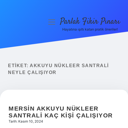
Parlak Fikir Pınarı
menüyü
aç
Hayatına ışıltı katan pratik öneriler!
Anasayfa
Gizlilik Politikası
Yasal Uyarı
ETIKET:
AKKUYU NÜKLEER SANTRALI
NEYLE ÇALIŞIYOR
Hakkımızda
MERSIN AKKUYU NÜKLEER
SANTRALI KAÇ KIŞI ÇALIŞIYOR
Tarih: Kasım 10, 2024