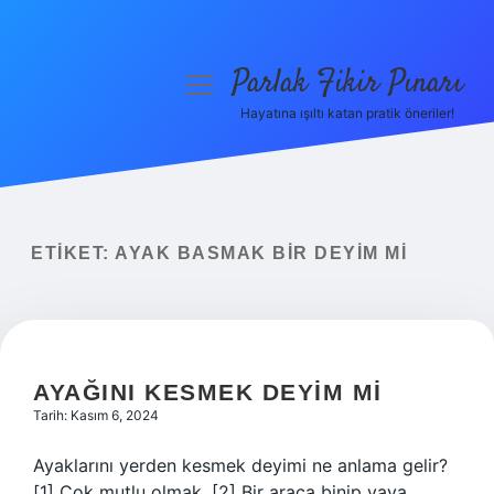
Parlak Fikir Pınarı
menüyü
aç
Hayatına ışıltı katan pratik öneriler!
Anasayfa
Gizlilik Politikası
Yasal Uyarı
ETIKET:
AYAK BASMAK BIR DEYIM MI
Hakkımızda
AYAĞINI KESMEK DEYIM MI
Tarih: Kasım 6, 2024
Ayaklarını yerden kesmek deyimi ne anlama gelir?
[1] Çok mutlu olmak. [2] Bir araca binip yaya