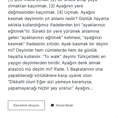
olmaktan kaçınmak. [3] Ayağının yere
değmesinden kaçınmak. [4] Uçmak. Ayağını
kesmek deyiminin zıt anlamı nedir? Günlük hayatta
sıklıkla kullandığımız ifadelerden biri “ayaklarınızı
eğitmek”tir. Sürekli bir yere yürümek anlamına
gelen “ayaklarınızı eğitmek” kelimesi, “ayağınızı
kesmek” ifadesinin zıttıdır. Ayak basmak bir deyim
mi? Deyimler hem cümlelerde hem de günlük
hayatta kullanılır. “To walk” deyimi Türkçe’deki en
yaygın deyimlerden biridir. Ayağını denk almak
atasözü mü deyim mi? İfade. 1. Başkalarının ona
yapabileceği kötülüklere karşı uyanık olun:
“Dikkatli olun! Eğer sizi yemeye kararlıysa,
yapamayacağı hiçbir şey yoktur.” Ayağını…
Ayağını
Devamını okuyun
Yorum Bırak
Kesmek
Deyim