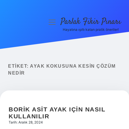
Parlak Fikir Pınarı
menüyü
aç
Hayatına ışıltı katan pratik öneriler!
Anasayfa
Gizlilik Politikası
Yasal Uyarı
ETIKET:
AYAK KOKUSUNA KESIN ÇÖZÜM
NEDIR
Hakkımızda
BORIK ASIT AYAK IÇIN NASIL
KULLANILIR
Tarih: Aralık 28, 2024