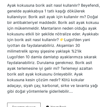
Ayak kokusuna borik asit nasıl kullanılır? Beyefendi,
genelde ayakkabıya 1 tatlı kaşığı dökülerek
kullanılıyor. Borik asit ayak için kullanılır mı? Doğal
bir antibakteriyel maddedir. Borik asit ayak kokusu
için mükemmeldir. Mantarların neden olduğu ayak
kokusunu etkili bir şekilde nötralize eder. Ayakkabı
için borik asit nasıl kullanılır?
Lugol’den yani
iyottan da faydalanabiliriz. Akşamları 30
milimetrelik sprey şişesine yaklaşık %2’lik
Lugol’den 10 damla damlatıp ayaklarımıza sıkarak
faydalanabiliriz. Durulama gerekmez. Borik asit
ayak terlemesine iyi gelir mi? Terlemeyi azaltan
borik asit ayak kokusunu önleyebilir. Ayak
kokusuna kesin çözüm nedir? Kötü kokular
adaçayı, siyah çay, karbonat, sirke ve lavanta yağı
gibi doğal yöntemlerle giderilebilir.…
Borik
Devamını okuyun
Yorum Bırak