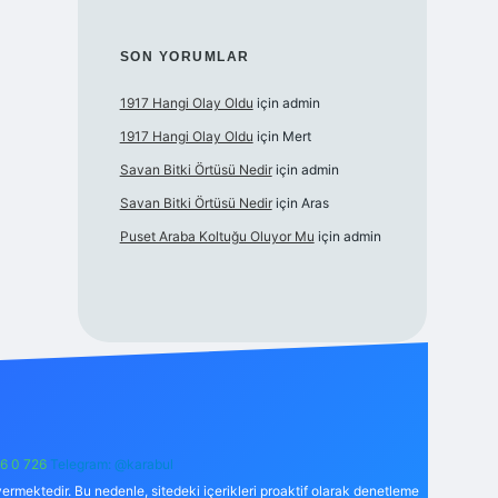
SON YORUMLAR
1917 Hangi Olay Oldu
için
admin
1917 Hangi Olay Oldu
için
Mert
Savan Bitki Örtüsü Nedir
için
admin
Savan Bitki Örtüsü Nedir
için
Aras
Puset Araba Koltuğu Oluyor Mu
için
admin
6 0 726
Telegram: @karabul
ermektedir. Bu nedenle, sitedeki içerikleri proaktif olarak denetleme