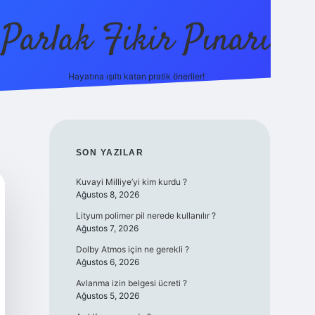
Parlak Fikir Pınarı
Hayatına ışıltı katan pratik öneriler!
grandoperabet giri
SIDEBAR
SON YAZILAR
Kuvayi Milliye’yi kim kurdu ?
Ağustos 8, 2026
Lityum polimer pil nerede kullanılır ?
Ağustos 7, 2026
Dolby Atmos için ne gerekli ?
Ağustos 6, 2026
Avlanma izin belgesi ücreti ?
Ağustos 5, 2026