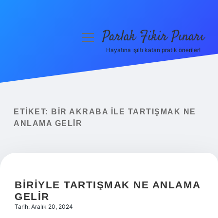
Parlak Fikir Pınarı
menüyü
aç
Hayatına ışıltı katan pratik öneriler!
Anasayfa
Gizlilik Politikası
Yasal Uyarı
ETIKET:
BIR AKRABA ILE TARTIŞMAK NE
ANLAMA GELIR
Hakkımızda
BIRIYLE TARTIŞMAK NE ANLAMA
GELIR
Tarih: Aralık 20, 2024