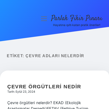
Parlak Fikir Pınarı
menüyü
aç
Hayatına ışıltı katan pratik öneriler!
Anasayfa
Gizlilik Politikası
Yasal Uyarı
ETIKET:
ÇEVRE ADLARI NELERDIR
Hakkımızda
ÇEVRE ÖRGÜTLERI NEDIR
Tarih: Eylül 23, 2024
Çevre örgütleri nelerdir? EKAD (Ekolojik
Araştırmalar Derneği)FETAV (Fethiye Turizm