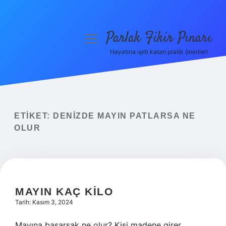
Parlak Fikir Pınarı
menüyü
aç
Hayatına ışıltı katan pratik öneriler!
Anasayfa
Gizlilik Politikası
Yasal Uyarı
ETIKET:
DENIZDE MAYIN PATLARSA NE
OLUR
Hakkımızda
MAYIN KAÇ KILO
Tarih: Kasım 3, 2024
Mayına basarsak ne olur? Kişi madene girer