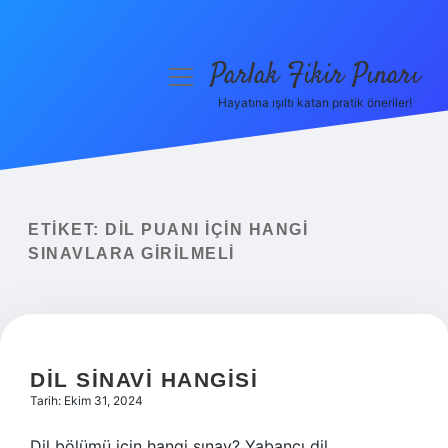
Parlak Fikir Pınarı
menüyü
aç
Hayatına ışıltı katan pratik öneriler!
Anasayfa
Gizlilik Politikası
Yasal Uyarı
ETIKET:
DIL PUANI IÇIN HANGI
SINAVLARA GIRILMELI
Hakkımızda
DIL SINAVI HANGISI
Tarih: Ekim 31, 2024
Dil bölümü için hangi sınav? Yabancı dil