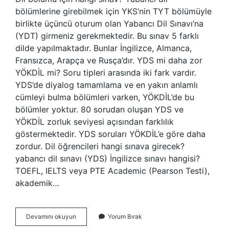
bölümlerine girebilmek için YKS’nin TYT bölümüyle
birlikte üçüncü oturum olan Yabancı Dil Sınavı’na
(YDT) girmeniz gerekmektedir. Bu sınav 5 farklı
dilde yapılmaktadır. Bunlar İngilizce, Almanca,
Fransızca, Arapça ve Rusça’dır. YDS mi daha zor
YÖKDİL mi? Soru tipleri arasında iki fark vardır.
YDS’de diyalog tamamlama ve en yakın anlamlı
cümleyi bulma bölümleri varken, YÖKDİL’de bu
bölümler yoktur. 80 sorudan oluşan YDS ve
YÖKDİL zorluk seviyesi açısından farklılık
göstermektedir. YDS soruları YÖKDİL’e göre daha
zordur. Dil öğrencileri hangi sınava girecek?
yabancı dil sınavı (YDS) İngilizce sınavı hangisi?
TOEFL, IELTS veya PTE Academic (Pearson Testi),
akademik…
Dil
Devamını okuyun
Yorum Bırak
Sinavi