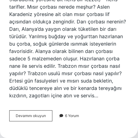
tarifler. Mısır çorbası nerede meşhur? Aslen
Karadeniz yöresine ait olan mısır çorbası lif
açısından oldukça zengindir. Darı çorbası nerenin?
Darı, Alanya’da yaygın olarak tüketilen bir darı
türüdür. Yarılmış buğday ve yoğurttan hazırlanan
bu çorba, soğuk günlerde ısınmak isteyenlerin
favorisidir. Alanya olarak bilinen darı çorbası
sadece 5 malzemeden oluşur. Hazırlanan çorba
nane ile servis edilir. Trabzon mısır çorbası nasıl
yapılır? Trabzon usulü mısır çorbası nasıl yapılır?
Ertesi gün fasulyeleri ve mısırı suda bekletin,
düdüklü tencereye alın ve bir kenarda tereyağını
kızdırın, zagotları içine atın ve servis…
Mısır
Devamını okuyun
6 Yorum
Çorbası
Nereye
Aittir