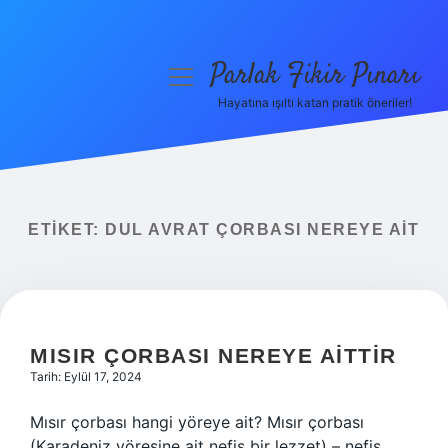
Parlak Fikir Pınarı
menüyü
aç
Hayatına ışıltı katan pratik öneriler!
Anasayfa
Gizlilik Politikası
Yasal Uyarı
ETIKET:
DUL AVRAT ÇORBASI NEREYE AIT
Hakkımızda
MISIR ÇORBASI NEREYE AITTIR
Tarih: Eylül 17, 2024
Mısır çorbası hangi yöreye ait? Mısır çorbası
(Karadeniz yöresine ait nefis bir lezzet) – nefis