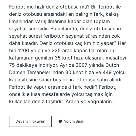
Feribot mu hızlı deniz otobüsü mü? Bir feribot ile
deniz otobüsü arasındaki en belirgin fark, kalkış
limanından varış limanına kadar olan toplam
seyahat süresidir. Bu anlamda, deniz otobüsünün
seyahat süresi feribotun seyahat süresinden çok
daha kısadır. Deniz otobüsü kaç km hız yapar? Her
biri 1200 yolcu ve 225 araç kapasiteli olan bu
katamaran gemileri 35 knot hıza ulaşarak mesafeyi
75 dakikaya indiriyor. Ayrıca 2007 yılında Dutch
Damen Tersaneleri’nden 30 knot hıza ve 449 yolcu
kapasitesine sahip beş deniz otobüsü satın alındı.
Feribot ile vapur arasındaki fark nedir? Feribot,
öncelikle kısa mesafelerde yolcu taşımak için
kullanılan deniz taşıtıdır. Araba ve vagonların…
Deniz
Devamını okuyun
Yorum Bırak
Otobüsü
Mü