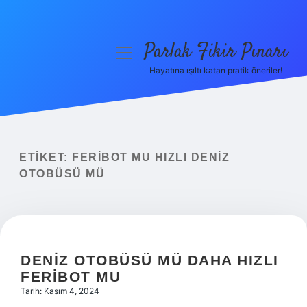
Parlak Fikir Pınarı
menüyü
aç
Hayatına ışıltı katan pratik öneriler!
Anasayfa
Gizlilik Politikası
Yasal Uyarı
ETIKET:
FERIBOT MU HIZLI DENIZ
OTOBÜSÜ MÜ
Hakkımızda
DENIZ OTOBÜSÜ MÜ DAHA HIZLI
FERIBOT MU
Tarih: Kasım 4, 2024