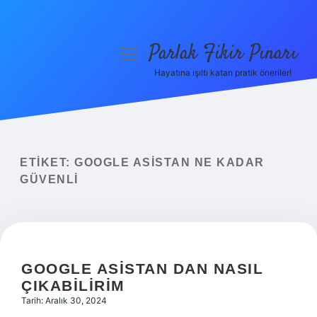
Parlak Fikir Pınarı
menüyü
aç
Hayatına ışıltı katan pratik öneriler!
Anasayfa
Gizlilik Politikası
Yasal Uyarı
ETIKET:
GOOGLE ASISTAN NE KADAR
GÜVENLI
Hakkımızda
GOOGLE ASISTAN DAN NASIL
ÇIKABILIRIM
Tarih: Aralık 30, 2024