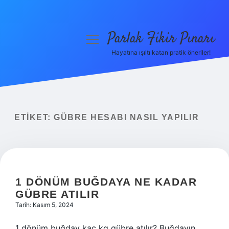
Parlak Fikir Pınarı
menüyü
aç
Hayatına ışıltı katan pratik öneriler!
Anasayfa
Gizlilik Politikası
Yasal Uyarı
ETIKET:
GÜBRE HESABI NASIL YAPILIR
Hakkımızda
1 DÖNÜM BUĞDAYA NE KADAR
GÜBRE ATILIR
Tarih: Kasım 5, 2024
1 dönüm buğday kaç kg gübre atılır? Buğdayın