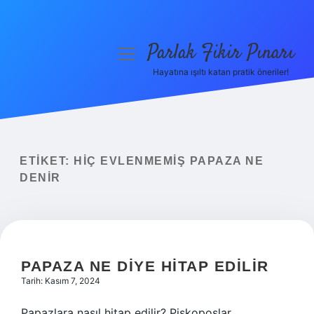
Parlak Fikir Pınarı
menüyü
aç
Hayatına ışıltı katan pratik öneriler!
Anasayfa
Gizlilik Politikası
Yasal Uyarı
ETIKET:
HIÇ EVLENMEMIŞ PAPAZA NE
DENIR
Hakkımızda
PAPAZA NE DIYE HITAP EDILIR
Tarih: Kasım 7, 2024
Papazlara nasıl hitap edilir? Piskoposlar,