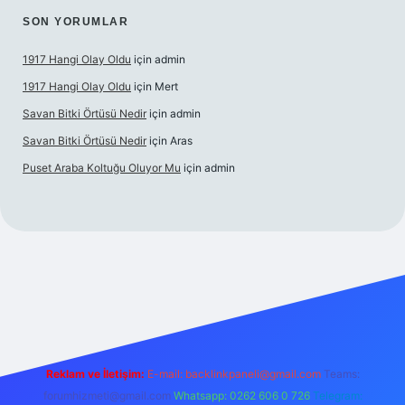
SON YORUMLAR
1917 Hangi Olay Oldu
için
admin
1917 Hangi Olay Oldu
için
Mert
Savan Bitki Örtüsü Nedir
için
admin
Savan Bitki Örtüsü Nedir
için
Aras
Puset Araba Koltuğu Oluyor Mu
için
admin
ş
Reklam ve İletişim:
E-mail:
backlinkpaneli@gmail.com
Teams:
forumhizmeti@gmail.com
Whatsapp: 0262 606 0 726
Telegram: