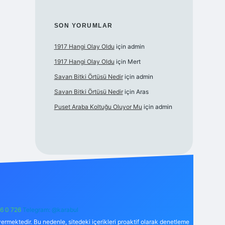
SON YORUMLAR
1917 Hangi Olay Oldu
için
admin
1917 Hangi Olay Oldu
için
Mert
Savan Bitki Örtüsü Nedir
için
admin
Savan Bitki Örtüsü Nedir
için
Aras
Puset Araba Koltuğu Oluyor Mu
için
admin
6 0 726
Telegram: @karabul
ermektedir. Bu nedenle, sitedeki içerikleri proaktif olarak denetleme