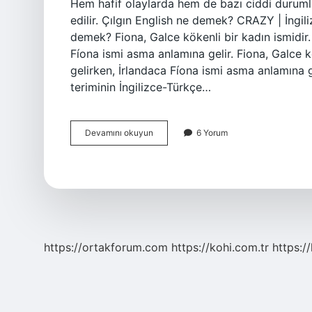
Hem hafif olaylarda hem de bazı ciddi durumla
edilir. Çılgın English ne demek? CRAZY | İngi
demek? Fiona, Galce kökenli bir kadın ismidir
Fíona ismi asma anlamına gelir. Fiona, Galce k
gelirken, İrlandaca Fíona ismi asma anlamına g
teriminin İngilizce-Türkçe…
Çılgın
Devamını okuyun
6 Yorum
Kadın
Ingilizce
Ne
Demek
https://ortakforum.com
https://kohi.com.tr
https:/