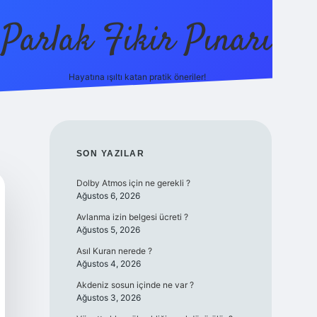
Parlak Fikir Pınarı
Hayatına ışıltı katan pratik öneriler!
grandoperabet giriş
SIDEBAR
SON YAZILAR
Dolby Atmos için ne gerekli ?
Ağustos 6, 2026
Avlanma izin belgesi ücreti ?
Ağustos 5, 2026
Asıl Kuran nerede ?
Ağustos 4, 2026
Akdeniz sosun içinde ne var ?
Ağustos 3, 2026