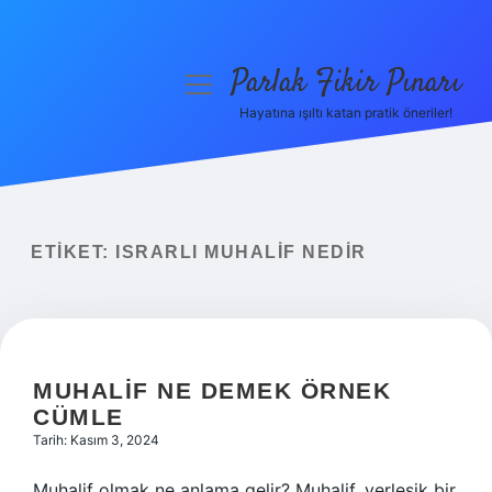
Parlak Fikir Pınarı
menüyü
aç
Hayatına ışıltı katan pratik öneriler!
Anasayfa
Gizlilik Politikası
Yasal Uyarı
ETIKET:
ISRARLI MUHALIF NEDIR
Hakkımızda
MUHALIF NE DEMEK ÖRNEK
CÜMLE
Tarih: Kasım 3, 2024
Muhalif olmak ne anlama gelir? Muhalif, yerleşik bir