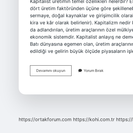
Kapitalist üretimin temel özellikleri nelerdir?
dört üretim faktöründen üçüne göre şekilleneb
sermaye, doğal kaynaklar ve girişimcilik olarak 
kira ve kâr olarak belirlenir). Kapitalizm nedi
da adlandırılan, üretim araçlarının özel mülkiy
ekonomik sistemdir. Kapitalist anlayış ne de
Batı dünyasına egemen olan, üretim araçlarını
edildiği ve gelirin büyük ölçüde piyasaların i
Kapitalist
Devamını okuyun
Yorum Bırak
Ekonomi
Sisteminin
Özellikleri
Nelerdir
https://ortakforum.com
https://kohi.com.tr
https:/