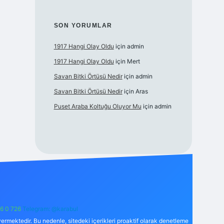
SON YORUMLAR
1917 Hangi Olay Oldu
için
admin
1917 Hangi Olay Oldu
için
Mert
Savan Bitki Örtüsü Nedir
için
admin
Savan Bitki Örtüsü Nedir
için
Aras
Puset Araba Koltuğu Oluyor Mu
için
admin
6 0 726
Telegram: @karabul
ermektedir. Bu nedenle, sitedeki içerikleri proaktif olarak denetleme