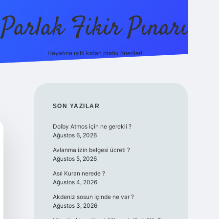
Parlak Fikir Pınarı
Hayatına ışıltı katan pratik öneriler!
grandoperabet giriş
SIDEBAR
SON YAZILAR
Dolby Atmos için ne gerekli ?
Ağustos 6, 2026
Avlanma izin belgesi ücreti ?
Ağustos 5, 2026
Asıl Kuran nerede ?
Ağustos 4, 2026
Akdeniz sosun içinde ne var ?
Ağustos 3, 2026