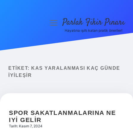
Parlak Fikir Pınarı
menüyü
aç
Hayatına ışıltı katan pratik öneriler!
Anasayfa
Gizlilik Politikası
Yasal Uyarı
ETIKET:
KAS YARALANMASI KAÇ GÜNDE
IYILEŞIR
Hakkımızda
SPOR SAKATLANMALARINA NE
IYI GELIR
Tarih: Kasım 7, 2024