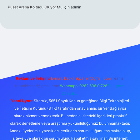
Puset Araba Koltuğu Oluyor Mu
için
admin
riş
Reklam ve İletişim:
E-mail:
backlinkpaneli@gmail.com
Teams:
forumhizmeti@gmail.com
Whatsapp: 0262 606 0 726
Telegram:
@karabul
Yasal Uyarı:
Sitemiz, 5651 Sayılı Kanun gereğince Bilgi Teknolojileri
ve İletişim Kurumu (BTK) tarafından onaylanmış bir Yer Sağlayıcı
olarak hizmet vermektedir. Bu nedenle, sitedeki içerikleri proaktif
olarak denetleme veya araştırma yükümlülüğümüz bulunmamaktadır.
Ancak, üyelerimiz yazdıkları içeriklerin sorumluluğunu taşımakta olup,
siteye üye olarak bu sorumluluğu kabul etmiş sayılırlar. Bu internet