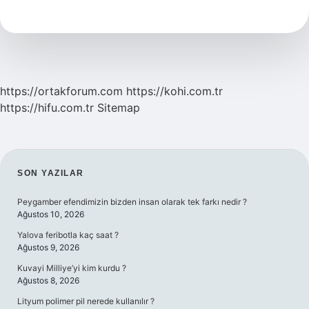
Hesaplar
Bilançoda
Yer
Alır
Mı
https://ortakforum.com
https://kohi.com.tr
https://hifu.com.tr
Sitemap
SIDEBAR
SON YAZILAR
Peygamber efendimizin bizden insan olarak tek farkı nedir ?
Ağustos 10, 2026
Yalova feribotla kaç saat ?
Ağustos 9, 2026
Kuvayi Milliye’yi kim kurdu ?
Ağustos 8, 2026
Lityum polimer pil nerede kullanılır ?