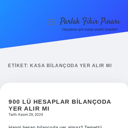
Parlak Fikir Pınarı
menüyü
aç
Hayatına ışıltı katan pratik öneriler!
Anasayfa
Gizlilik Politikası
Yasal Uyarı
ETIKET:
KASA BILANÇODA YER ALIR MI
Hakkımızda
900 LÜ HESAPLAR BILANÇODA
YER ALIR MI
Tarih: Kasım 29, 2024
Hangi hesap bilançoda yer almaz? Temettü