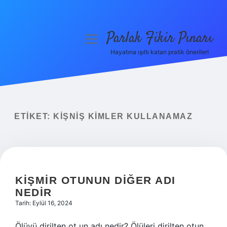
Parlak Fikir Pınarı
menüyü
aç
Hayatına ışıltı katan pratik öneriler!
Anasayfa
Gizlilik Politikası
Yasal Uyarı
ETIKET:
KIŞNIŞ KIMLER KULLANAMAZ
Hakkımızda
KIŞMIR OTUNUN DIĞER ADI
NEDIR
Tarih: Eylül 16, 2024
Ölüyü dirilten ot un adı nedir? Ölüleri dirilten otun