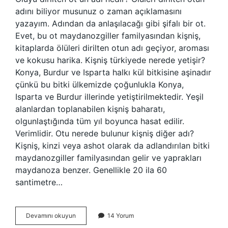
adını biliyor musunuz o zaman açıklamasını
yazayım. Adından da anlaşılacağı gibi şifalı bir ot.
Evet, bu ot maydanozgiller familyasından kişniş,
kitaplarda ölüleri dirilten otun adı geçiyor, aroması
ve kokusu harika. Kişniş türkiyede nerede yetişir?
Konya, Burdur ve Isparta halkı kül bitkisine aşinadır
çünkü bu bitki ülkemizde çoğunlukla Konya,
Isparta ve Burdur illerinde yetiştirilmektedir. Yeşil
alanlardan toplanabilen kişniş baharatı,
olgunlaştığında tüm yıl boyunca hasat edilir.
Verimlidir. Otu nerede bulunur kişniş diğer adı?
Kişniş, kinzi veya ashot olarak da adlandırılan bitki
maydanozgiller familyasından gelir ve yaprakları
maydanoza benzer. Genellikle 20 ila 60
santimetre…
Kişmir
Devamını okuyun
14 Yorum
Otunun