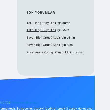
SON YORUMLAR
1917 Hangi Olay Oldu
için
admin
1917 Hangi Olay Oldu
için
Mert
Savan Bitki Örtüsü Nedir
için
admin
Savan Bitki Örtüsü Nedir
için
Aras
Puset Araba Koltuğu Oluyor Mu
için
admin
6 0 726
Telegram: @karabul
ermektedir. Bu nedenle, sitedeki içerikleri proaktif olarak denetleme