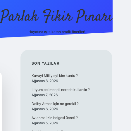
Parlak Fikir Pınarı
Hayatına ışıltı katan pratik öneriler!
grandoperabet giriş
SIDEBAR
SON YAZILAR
Kuvayi Milliye’yi kim kurdu ?
Ağustos 8, 2026
Lityum polimer pil nerede kullanılır ?
Ağustos 7, 2026
Dolby Atmos için ne gerekli ?
Ağustos 6, 2026
Avlanma izin belgesi ücreti ?
Ağustos 5, 2026