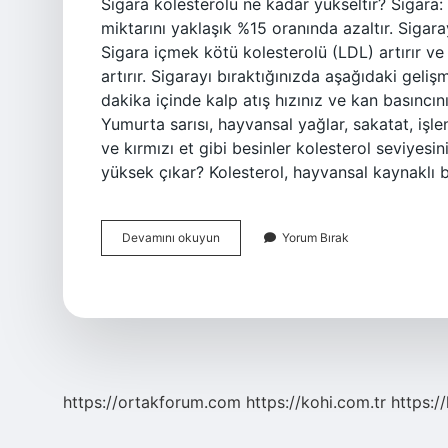
Sigara kolesterolü ne kadar yükseltir? Sigara: 
miktarını yaklaşık %15 oranında azaltır. Siga
Sigara içmek kötü kolesterolü (LDL) artırır ve i
artırır. Sigarayı bıraktığınızda aşağıdaki geliş
dakika içinde kalp atış hızınız ve kan basıncı
Yumurta sarısı, hayvansal yağlar, sakatat, işl
ve kırmızı et gibi besinler kolesterol seviyesin
yüksek çıkar? Kolesterol, hayvansal kaynaklı 
Sigara
Devamını okuyun
Yorum Bırak
Içmek
Kolesterolü
Yükseltir
Mi
https://ortakforum.com
https://kohi.com.tr
https:/