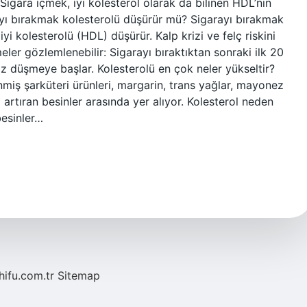
Sigara içmek, iyi kolesterol olarak da bilinen HDL’nin
rayı bırakmak kolesterolü düşürür mü? Sigarayı bırakmak
yi kolesterolü (HDL) düşürür. Kalp krizi ve felç riskini
meler gözlemlenebilir: Sigarayı bıraktıktan sonraki ilk 20
nız düşmeye başlar. Kolesterolü en çok neler yükseltir?
enmiş şarküteri ürünleri, margarin, trans yağlar, mayonez
i artıran besinler arasında yer alıyor. Kolesterol neden
besinler…
/hifu.com.tr
Sitemap