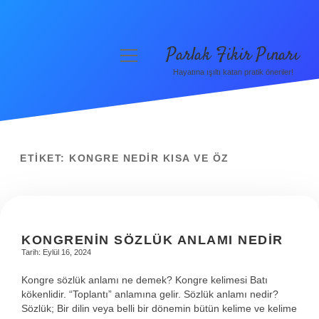
Parlak Fikir Pınarı
menüyü
aç
Hayatına ışıltı katan pratik öneriler!
Anasayfa
Gizlilik Politikası
Yasal Uyarı
ETIKET:
KONGRE NEDIR KISA VE ÖZ
Hakkımızda
KONGRENIN SÖZLÜK ANLAMI NEDIR
Tarih: Eylül 16, 2024
Kongre sözlük anlamı ne demek? Kongre kelimesi Batı
kökenlidir. “Toplantı” anlamına gelir. Sözlük anlamı nedir?
Sözlük; Bir dilin veya belli bir dönemin bütün kelime ve kelime