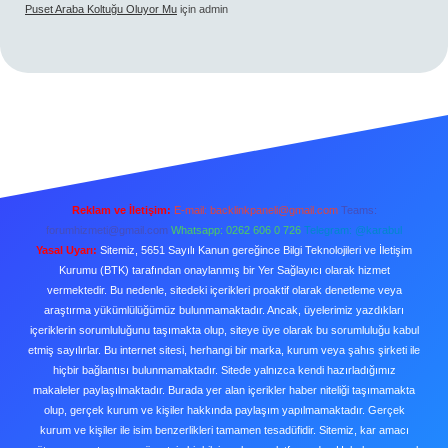
Puset Araba Koltuğu Oluyor Mu
için
admin
Reklam ve İletişim:
E-mail:
backlinkpaneli@gmail.com
Teams:
forumhizmeti@gmail.com
Whatsapp: 0262 606 0 726
Telegram: @karabul
Yasal Uyarı:
Sitemiz, 5651 Sayılı Kanun gereğince Bilgi Teknolojileri ve İletişim
Kurumu (BTK) tarafından onaylanmış bir Yer Sağlayıcı olarak hizmet
vermektedir. Bu nedenle, sitedeki içerikleri proaktif olarak denetleme veya
araştırma yükümlülüğümüz bulunmamaktadır. Ancak, üyelerimiz yazdıkları
içeriklerin sorumluluğunu taşımakta olup, siteye üye olarak bu sorumluluğu kabul
etmiş sayılırlar. Bu internet sitesi, herhangi bir marka, kurum veya şahıs şirketi ile
hiçbir bağlantısı bulunmamaktadır. Sitede yalnızca kendi hazırladığımız
makaleler paylaşılmaktadır. Burada yer alan içerikler haber niteliği taşımamakta
olup, gerçek kurum ve kişiler hakkında paylaşım yapılmamaktadır. Gerçek
kurum ve kişiler ile isim benzerlikleri tamamen tesadüfidir. Sitemiz, kar amacı