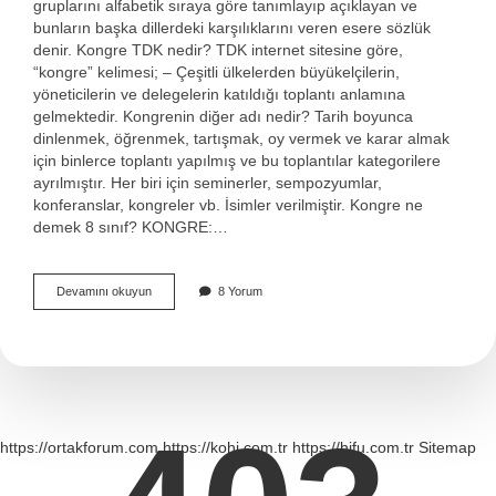
gruplarını alfabetik sıraya göre tanımlayıp açıklayan ve
bunların başka dillerdeki karşılıklarını veren esere sözlük
denir. Kongre TDK nedir? TDK internet sitesine göre,
“kongre” kelimesi; – Çeşitli ülkelerden büyükelçilerin,
yöneticilerin ve delegelerin katıldığı toplantı anlamına
gelmektedir. Kongrenin diğer adı nedir? Tarih boyunca
dinlenmek, öğrenmek, tartışmak, oy vermek ve karar almak
için binlerce toplantı yapılmış ve bu toplantılar kategorilere
ayrılmıştır. Her biri için seminerler, sempozyumlar,
konferanslar, kongreler vb. İsimler verilmiştir. Kongre ne
demek 8 sınıf? KONGRE:…
Kongrenin
Devamını okuyun
8 Yorum
Sözlük
Anlamı
Nedir
https://ortakforum.com
https://kohi.com.tr
https://hifu.com.tr
Sitemap