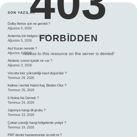
403
SIDEBAR
SON YAZILAR
Dolby Atmos için ne gerekli ?
Ağustos 6, 2026
FORBIDDEN
Avlanma izin belgesi ücreti ?
Ağustos 5, 2026
Asıl Kuran nerede ?
Ağustos 4, 2026
Access to this resource on the server is denied!
Akdeniz sosun içinde ne var ?
Ağustos 3, 2026
Vücutta klor yüksekliği nasıl düşürülür ?
Temmuz 29, 2026
Kelime-i tevhid Hatmi Kaç Binden Olur ?
Temmuz 25, 2026
6 Nokta Ne Demek ?
Temmuz 24, 2026
Japonya hangi dil grubu ?
Temmuz 23, 2026
Çoban yastığı hangi bölgelerde yetişir ?
Temmuz 19, 2026
PRP devlet hastanesinde ücretli mi ?