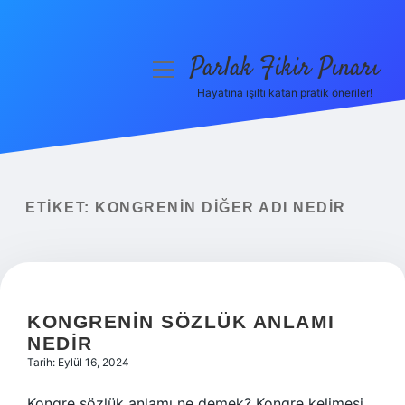
Parlak Fikir Pınarı
menüyü
aç
Hayatına ışıltı katan pratik öneriler!
Anasayfa
Gizlilik Politikası
Yasal Uyarı
ETIKET:
KONGRENIN DIĞER ADI NEDIR
Hakkımızda
KONGRENIN SÖZLÜK ANLAMI
NEDIR
Tarih: Eylül 16, 2024
Kongre sözlük anlamı ne demek? Kongre kelimesi