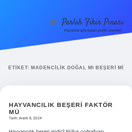
Parlak Fikir Pınarı
menüyü
aç
Hayatına ışıltı katan pratik öneriler!
Anasayfa
Gizlilik Politikası
Yasal Uyarı
ETIKET:
MADENCILIK DOĞAL MI BEŞERI MI
Hakkımızda
HAYVANCILIK BEŞERI FAKTÖR
MÜ
Tarih: Aralık 6, 2024
Hayvancılık beşeri midir? Nüfus coğrafyası,