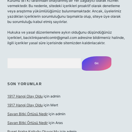
Kurumu (BTK) tarafından onaylanmış bir Yer Sağlayıcı olarak hizmet
vermektedir. Bu nedenle, sitedeki içerikleri proaktif olarak denetleme
veya araştırma yükümlülüğümüz bulunmamaktadır. Ancak, üyelerimiz
yazdıkları içeriklerin sorumluluğunu taşımakta olup, siteye üye olarak
bu sorumluluğu kabul etmiş sayılırlar.
Hukuka ve yasal düzenlemelere aykırı olduğunu düşündüğünüz
içerikleri,
backlinkpanelicomtr@gmail.com
adresine bildirmeniz halinde,
ilgili içerikler yasal süre içerisinde sitemizden kaldırılacaktır.
Arama
SON YORUMLAR
1917 Hangi Olay Oldu
için
admin
1917 Hangi Olay Oldu
için
Mert
Savan Bitki Örtüsü Nedir
için
admin
Savan Bitki Örtüsü Nedir
için
Aras
Puset Araba Koltuğu Oluyor Mu
için
admin