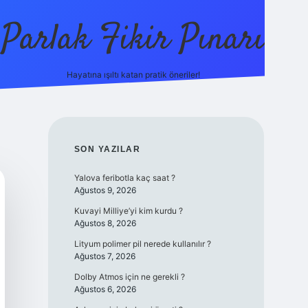
Parlak Fikir Pınarı
Hayatına ışıltı katan pratik öneriler!
grandoperabet giriş
SIDEBAR
SON YAZILAR
Yalova feribotla kaç saat ?
Ağustos 9, 2026
Kuvayi Milliye’yi kim kurdu ?
Ağustos 8, 2026
Lityum polimer pil nerede kullanılır ?
Ağustos 7, 2026
Dolby Atmos için ne gerekli ?
Ağustos 6, 2026