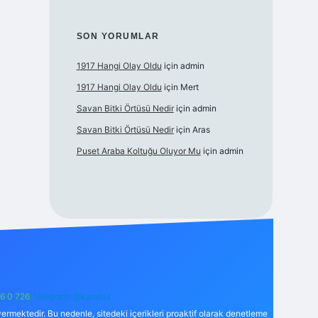
SON YORUMLAR
1917 Hangi Olay Oldu
için
admin
1917 Hangi Olay Oldu
için
Mert
Savan Bitki Örtüsü Nedir
için
admin
Savan Bitki Örtüsü Nedir
için
Aras
Puset Araba Koltuğu Oluyor Mu
için
admin
6 0 726
Telegram: @karabul
ermektedir. Bu nedenle, sitedeki içerikleri proaktif olarak denetleme