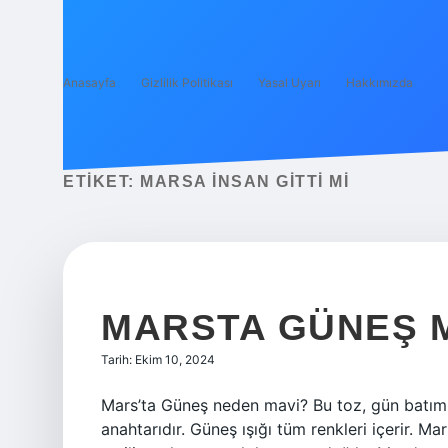
Anasayfa
Gizlilik Politikası
Yasal Uyarı
Hakkımızda
ETIKET:
MARSA INSAN GITTI MI
MARSTA GÜNEŞ M
Tarih: Ekim 10, 2024
Mars’ta Güneş neden mavi? Bu toz, gün batıml
anahtarıdır. Güneş ışığı tüm renkleri içerir. M