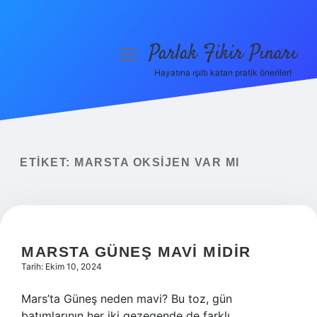
Parlak Fikir Pınarı
menüyü
aç
Hayatına ışıltı katan pratik öneriler!
Anasayfa
Gizlilik Politikası
Yasal Uyarı
ETIKET:
MARSTA OKSIJEN VAR MI
Hakkımızda
MARSTA GÜNEŞ MAVI MIDIR
Tarih: Ekim 10, 2024
Mars’ta Güneş neden mavi? Bu toz, gün
batımlarının her iki gezegende de farklı