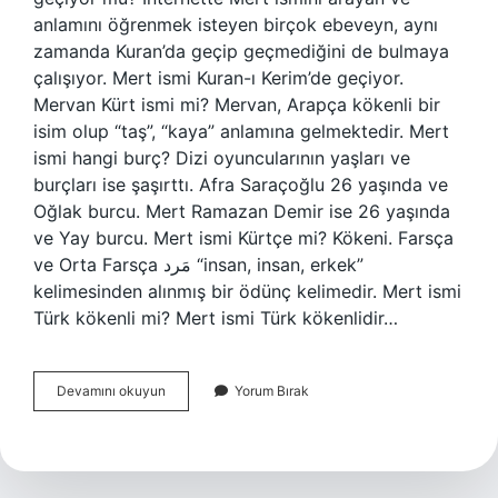
anlamını öğrenmek isteyen birçok ebeveyn, aynı
zamanda Kuran’da geçip geçmediğini de bulmaya
çalışıyor. Mert ismi Kuran-ı Kerim’de geçiyor.
Mervan Kürt ismi mi? Mervan, Arapça kökenli bir
isim olup “taş”, “kaya” anlamına gelmektedir. Mert
ismi hangi burç? Dizi oyuncularının yaşları ve
burçları ise şaşırttı. Afra Saraçoğlu 26 yaşında ve
Oğlak burcu. Mert Ramazan Demir ise 26 yaşında
ve Yay burcu. Mert ismi Kürtçe mi? Kökeni. Farsça
ve Orta Farsça مَرد‎ “insan, insan, erkek”
kelimesinden alınmış bir ödünç kelimedir. Mert ismi
Türk kökenli mi? Mert ismi Türk kökenlidir…
Mert
Devamını okuyun
Yorum Bırak
Kürt
Ismi
Mi