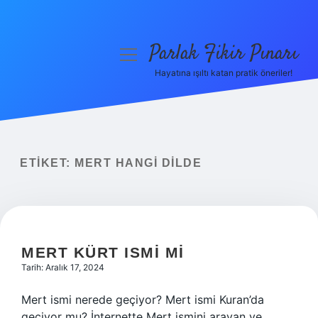
Parlak Fikir Pınarı
menüyü
aç
Hayatına ışıltı katan pratik öneriler!
Anasayfa
Gizlilik Politikası
Yasal Uyarı
ETIKET:
MERT HANGI DILDE
Hakkımızda
MERT KÜRT ISMI MI
Tarih: Aralık 17, 2024
Mert ismi nerede geçiyor? Mert ismi Kuran’da
geçiyor mu? İnternette Mert ismini arayan ve