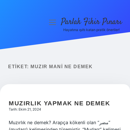
Parlak Fikir Pınarı
menüyü
aç
Hayatına ışıltı katan pratik öneriler!
Anasayfa
Gizlilik Politikası
Yasal Uyarı
ETIKET:
MUZIR MANI NE DEMEK
Hakkımızda
MUZIRLIK YAPMAK NE DEMEK
Tarih: Ekim 21, 2024
Muzırlık ne demek? Arapça kökenli olan “مضر”
(muḍarr) kelimesinden türemiştir. “Muḍarr” kelimesi