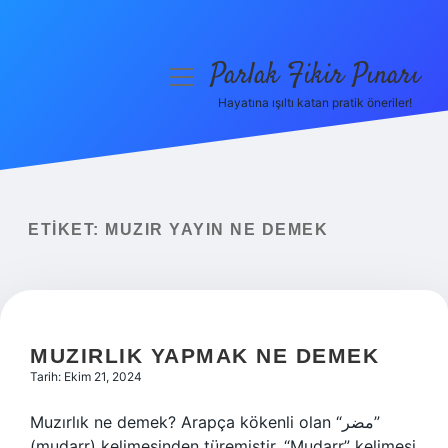
Parlak Fikir Pınarı
menüyü
aç
Hayatına ışıltı katan pratik öneriler!
Anasayfa
Gizlilik Politikası
Yasal Uyarı
ETIKET:
MUZIR YAYIN NE DEMEK
Hakkımızda
MUZIRLIK YAPMAK NE DEMEK
Tarih: Ekim 21, 2024
Muzırlık ne demek? Arapça kökenli olan “مضر”
(muḍarr) kelimesinden türemiştir. “Muḍarr” kelimesi