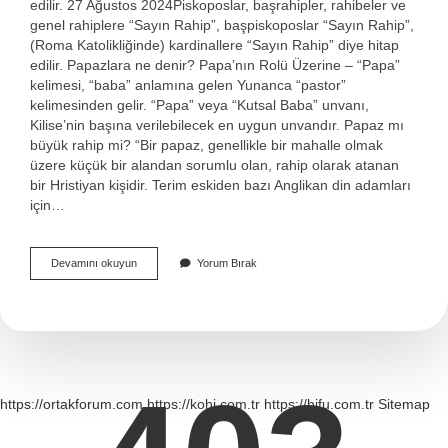
edilir. 27 Ağustos 2024Piskoposlar, başrahipler, rahibeler ve
genel rahiplere “Sayın Rahip”, başpiskoposlar “Sayın Rahip”,
(Roma Katolikliğinde) kardinallere “Sayın Rahip” diye hitap
edilir. Papazlara ne denir? Papa’nın Rolü Üzerine – “Papa”
kelimesi, “baba” anlamına gelen Yunanca “pastor”
kelimesinden gelir. “Papa” veya “Kutsal Baba” unvanı,
Kilise’nin başına verilebilecek en uygun unvandır. Papaz mı
büyük rahip mi? “Bir papaz, genellikle bir mahalle olmak
üzere küçük bir alandan sorumlu olan, rahip olarak atanan
bir Hristiyan kişidir. Terim eskiden bazı Anglikan din adamları
için…
Papaza
Devamını okuyun
Yorum Bırak
Ne
Diye
Hitap
Edilir
https://ortakforum.com
https://kohi.com.tr
https://hifu.com.tr
Sitemap