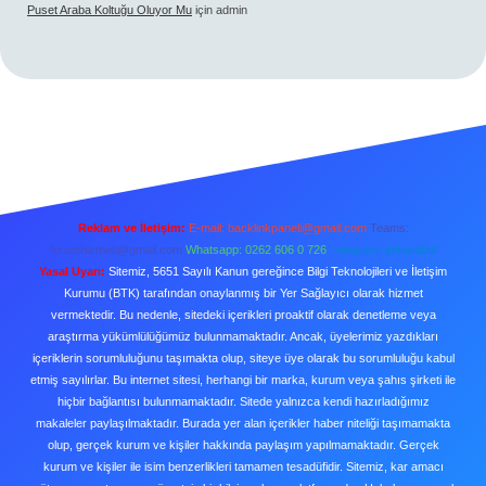
Puset Araba Koltuğu Oluyor Mu
için
admin
Reklam ve İletişim:
E-mail:
backlinkpaneli@gmail.com
Teams:
forumhizmeti@gmail.com
Whatsapp: 0262 606 0 726
Telegram: @karabul
Yasal Uyarı:
Sitemiz, 5651 Sayılı Kanun gereğince Bilgi Teknolojileri ve İletişim
Kurumu (BTK) tarafından onaylanmış bir Yer Sağlayıcı olarak hizmet
vermektedir. Bu nedenle, sitedeki içerikleri proaktif olarak denetleme veya
araştırma yükümlülüğümüz bulunmamaktadır. Ancak, üyelerimiz yazdıkları
içeriklerin sorumluluğunu taşımakta olup, siteye üye olarak bu sorumluluğu kabul
etmiş sayılırlar. Bu internet sitesi, herhangi bir marka, kurum veya şahıs şirketi ile
hiçbir bağlantısı bulunmamaktadır. Sitede yalnızca kendi hazırladığımız
makaleler paylaşılmaktadır. Burada yer alan içerikler haber niteliği taşımamakta
olup, gerçek kurum ve kişiler hakkında paylaşım yapılmamaktadır. Gerçek
kurum ve kişiler ile isim benzerlikleri tamamen tesadüfidir. Sitemiz, kar amacı