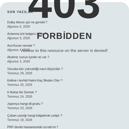
403
SIDEBAR
SON YAZILAR
Dolby Atmos için ne gerekli ?
Ağustos 6, 2026
FORBIDDEN
Avlanma izin belgesi ücreti ?
Ağustos 5, 2026
Asıl Kuran nerede ?
Ağustos 4, 2026
Access to this resource on the server is denied!
Akdeniz sosun içinde ne var ?
Ağustos 3, 2026
Vücutta klor yüksekliği nasıl düşürülür ?
Temmuz 29, 2026
Kelime-i tevhid Hatmi Kaç Binden Olur ?
Temmuz 25, 2026
6 Nokta Ne Demek ?
Temmuz 24, 2026
Japonya hangi dil grubu ?
Temmuz 23, 2026
Çoban yastığı hangi bölgelerde yetişir ?
Temmuz 19, 2026
PRP devlet hastanesinde ücretli mi ?