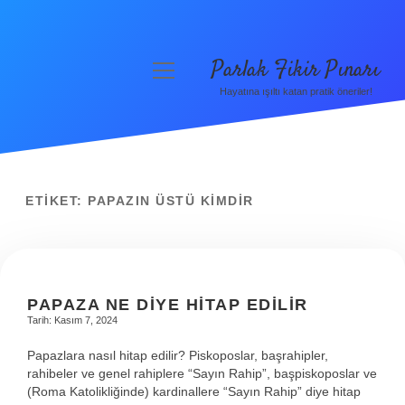
Parlak Fikir Pınarı
menüyü
aç
Hayatına ışıltı katan pratik öneriler!
Anasayfa
Gizlilik Politikası
Yasal Uyarı
ETIKET:
PAPAZIN ÜSTÜ KIMDIR
Hakkımızda
PAPAZA NE DIYE HITAP EDILIR
Tarih: Kasım 7, 2024
Papazlara nasıl hitap edilir? Piskoposlar, başrahipler,
rahibeler ve genel rahiplere “Sayın Rahip”, başpiskoposlar ve
(Roma Katolikliğinde) kardinallere “Sayın Rahip” diye hitap