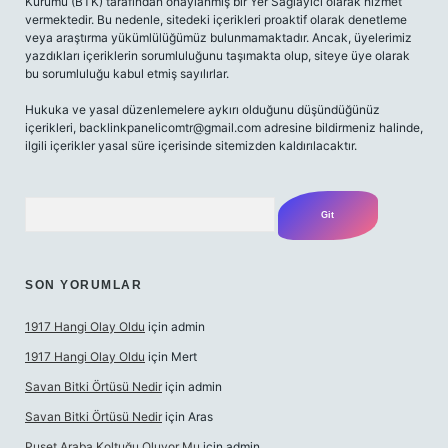
Kurumu (BTK) tarafından onaylanmış bir Yer Sağlayıcı olarak hizmet
vermektedir. Bu nedenle, sitedeki içerikleri proaktif olarak denetleme
veya araştırma yükümlülüğümüz bulunmamaktadır. Ancak, üyelerimiz
yazdıkları içeriklerin sorumluluğunu taşımakta olup, siteye üye olarak
bu sorumluluğu kabul etmiş sayılırlar.
Hukuka ve yasal düzenlemelere aykırı olduğunu düşündüğünüz
içerikleri,
backlinkpanelicomtr@gmail.com
adresine bildirmeniz halinde,
ilgili içerikler yasal süre içerisinde sitemizden kaldırılacaktır.
Arama
SON YORUMLAR
1917 Hangi Olay Oldu
için
admin
1917 Hangi Olay Oldu
için
Mert
Savan Bitki Örtüsü Nedir
için
admin
Savan Bitki Örtüsü Nedir
için
Aras
Puset Araba Koltuğu Oluyor Mu
için
admin