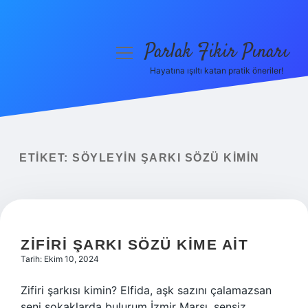
Parlak Fikir Pınarı
menüyü
aç
Hayatına ışıltı katan pratik öneriler!
Anasayfa
Gizlilik Politikası
Yasal Uyarı
ETIKET:
SÖYLEYIN ŞARKI SÖZÜ KIMIN
Hakkımızda
ZIFIRI ŞARKI SÖZÜ KIME AIT
Tarih: Ekim 10, 2024
Zifiri şarkısı kimin? Elfida, aşk sazını çalamazsan
seni sokaklarda bulurum İzmir Marşı, sensiz