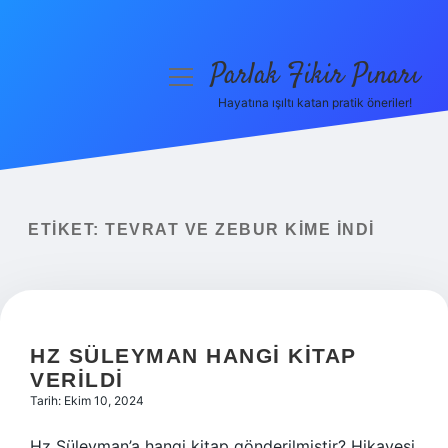
Parlak Fikir Pınarı
menüyü
aç
Hayatına ışıltı katan pratik öneriler!
Anasayfa
Gizlilik Politikası
Yasal Uyarı
ETIKET:
TEVRAT VE ZEBUR KIME INDI
Hakkımızda
HZ SÜLEYMAN HANGI KITAP
VERILDI
Tarih: Ekim 10, 2024
Hz Süleyman’a hangi kitap gönderilmiştir? Hikayesi