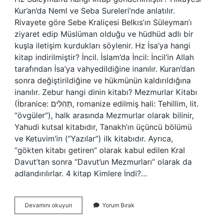
Kur’an’da Neml ve Seba Sureleri’nde anlatılır.
Rivayete göre Sebe Kraliçesi Belkıs’ın Süleyman’ı
ziyaret edip Müslüman olduğu ve hüdhüd adlı bir
kuşla iletişim kurdukları söylenir. Hz İsa’ya hangi
kitap indirilmiştir? İncil. İslam’da İncil: İncil’in Allah
tarafından İsa’ya vahyedildiğine inanılır. Kuran’dan
sonra değiştirildiğine ve hükmünün kaldırıldığına
inanılır. Zebur hangi dinin kitabı? Mezmurlar Kitabı
(İbranice: תְּהִלִּים‎, romanize edilmiş hali: Tehillim, lit.
“övgüler”), halk arasında Mezmurlar olarak bilinir,
Yahudi kutsal kitabıdır, Tanakh’ın üçüncü bölümü
ve Ketuvim’in (“Yazılar”) ilk kitabıdır. Ayrıca,
“gökten kitabı getiren” olarak kabul edilen Kral
Davut’tan sonra “Davut’un Mezmurları” olarak da
adlandırılırlar. 4 kitap Kimlere İndi?…
Hz
Devamını okuyun
Yorum Bırak
Süleyman