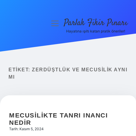
Parlak Fikir Pınarı
menüyü
aç
Hayatına ışıltı katan pratik öneriler!
Anasayfa
Gizlilik Politikası
Yasal Uyarı
ETIKET:
ZERDÜŞTLÜK VE MECUSILIK AYNI
MI
Hakkımızda
MECUSILIKTE TANRI INANCI
NEDIR
Tarih: Kasım 5, 2024