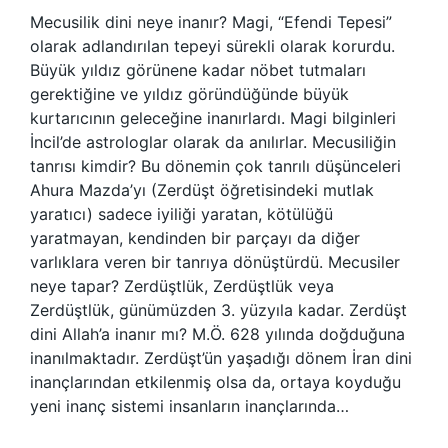
Mecusilik dini neye inanır? Magi, “Efendi Tepesi”
olarak adlandırılan tepeyi sürekli olarak korurdu.
Büyük yıldız görünene kadar nöbet tutmaları
gerektiğine ve yıldız göründüğünde büyük
kurtarıcının geleceğine inanırlardı. Magi bilginleri
İncil’de astrologlar olarak da anılırlar. Mecusiliğin
tanrısı kimdir? Bu dönemin çok tanrılı düşünceleri
Ahura Mazda’yı (Zerdüşt öğretisindeki mutlak
yaratıcı) sadece iyiliği yaratan, kötülüğü
yaratmayan, kendinden bir parçayı da diğer
varlıklara veren bir tanrıya dönüştürdü. Mecusiler
neye tapar? Zerdüştlük, Zerdüştlük veya
Zerdüştlük, günümüzden 3. yüzyıla kadar. Zerdüşt
dini Allah’a inanır mı? M.Ö. 628 yılında doğduğuna
inanılmaktadır. Zerdüşt’ün yaşadığı dönem İran dini
inançlarından etkilenmiş olsa da, ortaya koyduğu
yeni inanç sistemi insanların inançlarında…