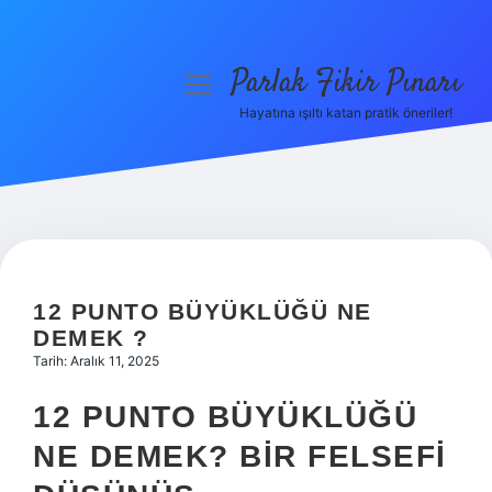
Parlak Fikir Pınarı
menüyü
aç
Hayatına ışıltı katan pratik öneriler!
Anasayfa
Gizlilik Politikası
Yasal Uyarı
Hakkımızda
12 PUNTO BÜYÜKLÜĞÜ NE
DEMEK ?
Tarih: Aralık 11, 2025
12 PUNTO BÜYÜKLÜĞÜ
NE DEMEK? BIR FELSEFI