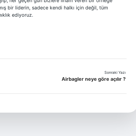
layıp, her geçen gün bizlere ilham veren bir örneğe
ş bir liderin, sadece kendi halkı için değil, tüm
nıklık ediyoruz.
Sonraki Yazı
Airbagler neye göre açılır ?