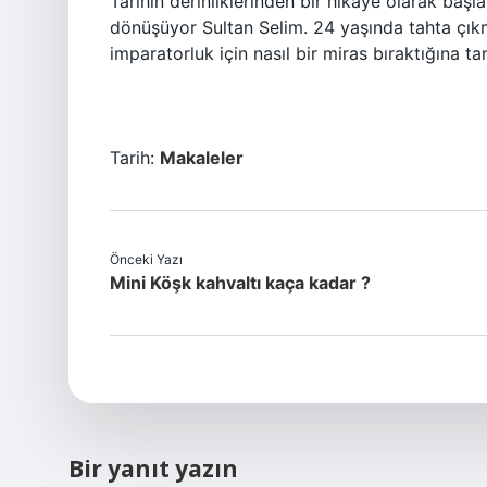
Tarihin derinliklerinden bir hikâye olarak baş
dönüşüyor Sultan Selim. 24 yaşında tahta çıkmı
imparatorluk için nasıl bir miras bıraktığına ta
Tarih:
Makaleler
Önceki Yazı
Mini Köşk kahvaltı kaça kadar ?
Bir yanıt yazın