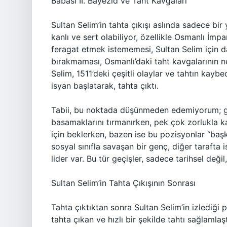
Babası II. Bayezid ve Taht Kavgaları
Sultan Selim’in tahta çıkışı aslında sadece bi
kanlı ve sert olabiliyor, özellikle Osmanlı İmpa
feragat etmek istememesi, Sultan Selim için d
bırakmaması, Osmanlı’daki taht kavgalarının ne
Selim, 1511’deki çeşitli olaylar ve tahtın kayb
isyan başlatarak, tahta çıktı.
Tabii, bu noktada düşünmeden edemiyorum; g
basamaklarını tırmanırken, pek çok zorlukla ka
için beklerken, bazen ise bu pozisyonlar “başkal
sosyal sınıfla savaşan bir genç, diğer tarafta
lider var. Bu tür geçişler, sadece tarihsel değil
Sultan Selim’in Tahta Çıkışının Sonrası
Tahta çıktıktan sonra Sultan Selim’in izlediği 
tahta çıkan ve hızlı bir şekilde tahtı sağlamlaşt