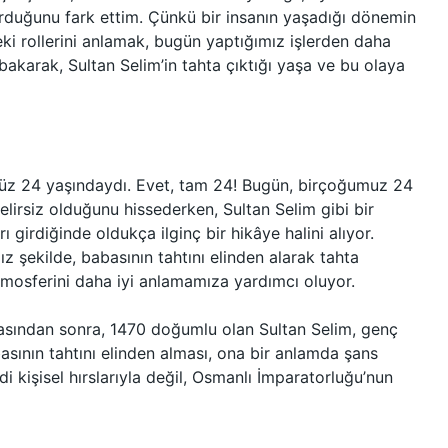
turduğunu fark ettim. Çünkü bir insanın yaşadığı dönemin
ki rollerini anlamak, bugün yaptığımız işlerden daha
bakarak, Sultan Selim’in tahta çıktığı yaşa ve bu olaya
enüz 24 yaşındaydı. Evet, tam 24! Bugün, birçoğumuz 24
lirsiz olduğunu hissederken, Sultan Selim gibi bir
rı girdiğinde oldukça ilginç bir hikâye halini alıyor.
z şekilde, babasının tahtını elinden alarak tahta
atmosferini daha iyi anlamamıza yardımcı oluyor.
kmasından sonra, 1470 doğumlu olan Sultan Selim, genç
asının tahtını elinden alması, ona bir anlamda şans
 kişisel hırslarıyla değil, Osmanlı İmparatorluğu’nun