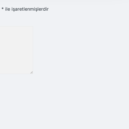
r
*
ile işaretlenmişlerdir