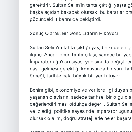
gerektirir. Sultan Selim’in tahta çıktığı yaşta g
başka açıdan bakacak olursak, bu kararlar onu
gözündeki itibarını da pekiştirdi.
Sonuç Olarak, Bir Genç Liderin Hikâyesi
Sultan Selim’in tahta çıktığı yaş, belki de en 
ilginç. Ancak onun tahta çıkışı, sadece bir y
İmparatorluğu’nun siyasi yapısını da değiştire
nasıl gelmesi gerektiği konusunda bir sürü farkl
örneği, tarihte hala büyük bir yer tutuyor.
Benim gibi, ekonomiye ve verilere ilgi duyan bi
yaşanan olayların, sadece tarihsel bir olgu olar
değerlendirilmesi oldukça değerli. Sultan Selim
ve izlediği politika sayesinde imparatorluğun
olursak olalım, doğru stratejilerle neler başara