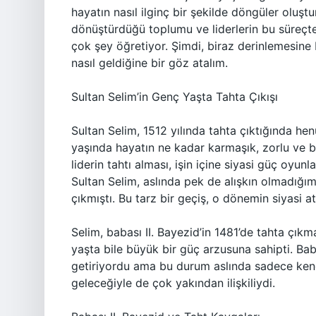
hayatın nasıl ilginç bir şekilde döngüler oluş
dönüştürdüğü toplumu ve liderlerin bu süreçte
çok şey öğretiyor. Şimdi, biraz derinlemesine 
nasıl geldiğine bir göz atalım.
Sultan Selim’in Genç Yaşta Tahta Çıkışı
Sultan Selim, 1512 yılında tahta çıktığında h
yaşında hayatın ne kadar karmaşık, zorlu ve be
liderin tahtı alması, işin içine siyasi güç oyunla
Sultan Selim, aslında pek de alışkın olmadığımı
çıkmıştı. Bu tarz bir geçiş, o dönemin siyasi 
Selim, babası II. Bayezid’in 1481’de tahta çı
yaşta bile büyük bir güç arzusuna sahipti. Bab
getiriyordu ama bu durum aslında sadece kendi
geleceğiyle de çok yakından ilişkiliydi.