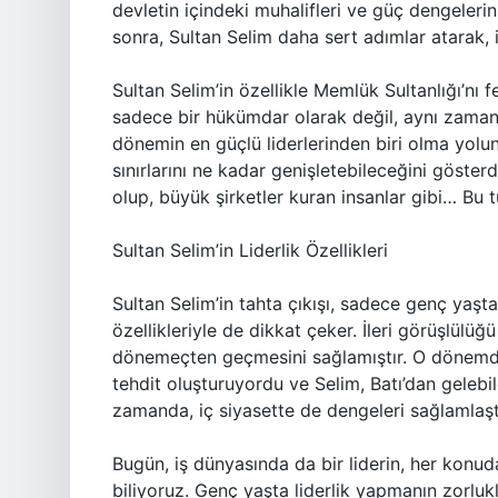
devletin içindeki muhalifleri ve güç dengeleri
sonra, Sultan Selim daha sert adımlar atarak, i
Sultan Selim’in özellikle Memlük Sultanlığı’nı
sadece bir hükümdar olarak değil, aynı zamand
dönemin en güçlü liderlerinden biri olma yolun
sınırlarını ne kadar genişletebileceğini göster
olup, büyük şirketler kuran insanlar gibi… Bu t
Sultan Selim’in Liderlik Özellikleri
Sultan Selim’in tahta çıkışı, sadece genç yaşt
özellikleriyle de dikkat çeker. İleri görüşlülü
dönemeçten geçmesini sağlamıştır. O dönemdek
tehdit oluşturuyordu ve Selim, Batı’dan gelebi
zamanda, iç siyasette de dengeleri sağlamlaştı
Bugün, iş dünyasında da bir liderin, her konud
biliyoruz. Genç yaşta liderlik yapmanın zorlukl