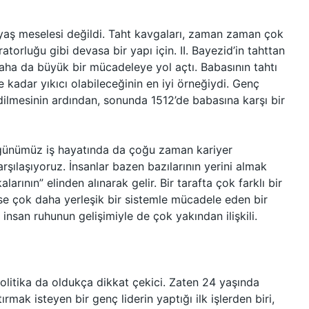
r yaş meselesi değildi. Taht kavgaları, zaman zaman çok
ratorluğu gibi devasa bir yapı için. II. Bayezid’in tahttan
aha da büyük bir mücadeleye yol açtı. Babasının tahtı
 kadar yıkıcı olabileceğinin en iyi örneğiydi. Genç
edilmesinin ardından, sonunda 1512’de babasına karşı bir
ünümüz iş hayatında da çoğu zaman kariyer
rşılaşıyoruz. İnsanlar bazen bazılarının yerini almak
arının” elinden alınarak gelir. Bir tarafta çok farklı bir
 ise çok daha yerleşik bir sistemle mücadele eden bir
, insan ruhunun gelişimiyle de çok yakından ilişkili.
politika da oldukça dikkat çekici. Zaten 24 yaşında
ırmak isteyen bir genç liderin yaptığı ilk işlerden biri,