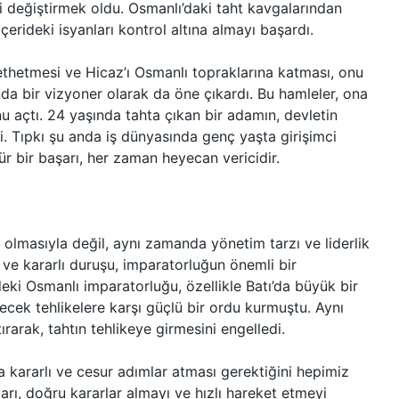
ni değiştirmek oldu. Osmanlı’daki taht kavgalarından
çerideki isyanları kontrol altına almayı başardı.
 fethetmesi ve Hicaz’ı Osmanlı topraklarına katması, onu
a bir vizyoner olarak da öne çıkardı. Bu hamleler, ona
u açtı. 24 yaşında tahta çıkan bir adamın, devletin
di. Tıpkı şu anda iş dünyasında genç yaşta girişimci
ür bir başarı, her zaman heyecan vericidir.
a olmasıyla değil, aynı zamanda yönetim tarzı ve liderlik
ğü ve kararlı duruşu, imparatorluğun önemli bir
i Osmanlı imparatorluğu, özellikle Batı’da büyük bir
lecek tehlikelere karşı güçlü bir ordu kurmuştu. Aynı
rarak, tahtın tehlikeye girmesini engelledi.
a kararlı ve cesur adımlar atması gerektiğini hepimiz
arı, doğru kararlar almayı ve hızlı hareket etmeyi