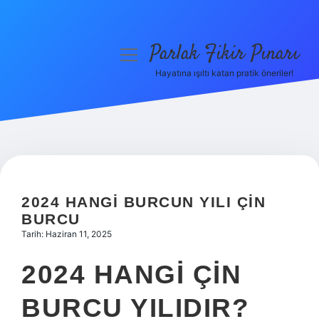
Parlak Fikir Pınarı
menüyü
aç
Hayatına ışıltı katan pratik öneriler!
Anasayfa
Gizlilik Politikası
Yasal Uyarı
Hakkımızda
2024 HANGI BURCUN YILI ÇIN
BURCU
Tarih: Haziran 11, 2025
2024 HANGI ÇIN
BURCU YILIDIR?