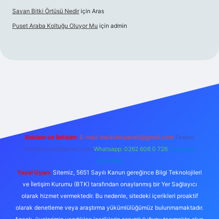
Savan Bitki Örtüsü Nedir
için
Aras
Puset Araba Koltuğu Oluyor Mu
için
admin
perabet giriş
Reklam ve İletişim:
E-mail:
backlinkpaneli@gmail.com
Teams:
forumhizmeti@gmail.com
Whatsapp: 0262 606 0 726
Telegram:
@karabul
Yasal Uyarı:
Sitemiz, 5651 Sayılı Kanun gereğince Bilgi Teknolojileri
ve İletişim Kurumu (BTK) tarafından onaylanmış bir Yer Sağlayıcı
olarak hizmet vermektedir. Bu nedenle, sitedeki içerikleri proaktif
olarak denetleme veya araştırma yükümlülüğümüz bulunmamaktadır.