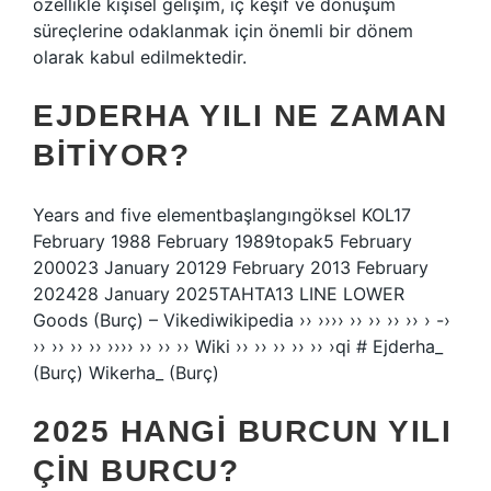
özellikle kişisel gelişim, iç keşif ve dönüşüm
süreçlerine odaklanmak için önemli bir dönem
olarak kabul edilmektedir.
EJDERHA YILI NE ZAMAN
BITIYOR?
Years and five elementbaşlangıngöksel KOL17
February 1988 February 1989topak5 February
200023 January 20129 February 2013 February
202428 January 2025TAHTA13 LINE LOWER
Goods (Burç) – Vikediwikipedia ›› ›››› ›› ›› ›› ›› › -›
›› ›› ›› ›› ›››› ›› ›› ›› Wiki ›› ›› ›› ›› ›› ›qi # Ejderha_
(Burç) Wikerha_ (Burç)
2025 HANGI BURCUN YILI
ÇIN BURCU?