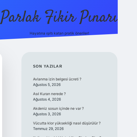
Parlak Fikir Pınarı
Hayatına ışıltı katan pratik öneriler!
grandoperabe
SIDEBAR
SON YAZILAR
Avlanma izin belgesi ücreti ?
Ağustos 5, 2026
Asıl Kuran nerede ?
Ağustos 4, 2026
Akdeniz sosun içinde ne var ?
Ağustos 3, 2026
Vücutta klor yüksekliği nasıl düşürülür ?
Temmuz 29, 2026