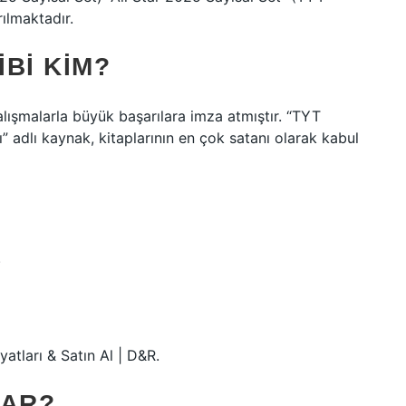
ılmaktadır.
IBI KIM?
ışmalarla büyük başarılara imza atmıştır. “TYT
 adlı kaynak, kitaplarının en çok satanı olarak kabul
.
atları & Satın Al | D&R.
VAR?