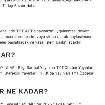
Fiyat299,00 TL109,00 TLYorumlar4,54,6SatıcıCiltBir
kçeTürkçe6 satır daha
?
e genelinde TYT-AYT sınavımızın uygulanması devam
ital mecralarda resim veya video olarak paylaşılması
ler başlatılacak ve yasal işlem başlatılacaktır.
LAR?
NLARI) Bilgi Sarmal Yayınları TYT.Çözüm Yayınları
YT.Karekök Yayınları TYT.Kida Yayınları TYT.Özdebir
AR NE KADAR?
025 Sayısal Set) “All Star 2025 Sayısal Set” (TYT