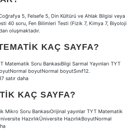
 Coğrafya 5, Felsefe 5, Din Kültürü ve Ahlak Bilgisi veya
i 40 soru, Fen Bilimleri Testi (Fizik 7, Kimya 7, Biyoloji
dan oluşmaktadır.
TEMATIK KAÇ SAYFA?
 TYT Matematik Soru BankasıBilgi Sarmal Yayınları TYT
oyutNormal boyutNormal boyutSınıf12.
17 satır daha
TIK KAÇ SAYFA?
atik Mikro Soru BankasıOrijinal yayınlar TYT Matematik
iversite HazırlıkÜniversite HazırlıkBoyutNormal
aha