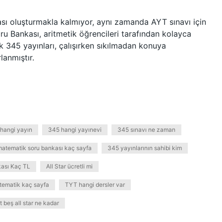
ası oluşturmakla kalmıyor, aynı zamanda AYT sınavı için
ru Bankası, aritmetik öğrencileri tarafından kolayca
ik 345 yayınları, çalışırken sıkılmadan konuya
lanmıştır.
hangi yayın
345 hangi yayınevi
345 sınavı ne zaman
matematik soru bankası kaç sayfa
345 yayınlarının sahibi kim
ası Kaç TL
All Star ücretli mi
tematik kaç sayfa
TYT hangi dersler var
t beş all star ne kadar