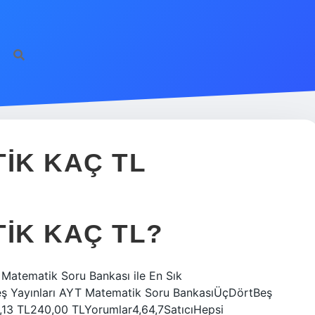
IK KAÇ TL
TIK KAÇ TL?
Matematik Soru Bankası ile En Sık
tBeş Yayınları AYT Matematik Soru BankasıÜçDörtBeş
4,13 TL240,00 TLYorumlar4,64,7SatıcıHepsi