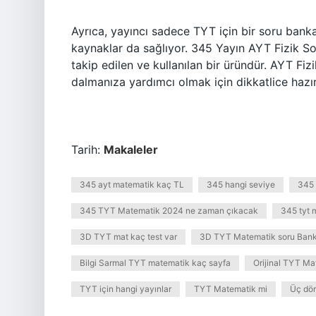
Ayrıca, yayıncı sadece TYT için bir soru bank
kaynaklar da sağlıyor. 345 Yayın AYT Fizik So
takip edilen ve kullanılan bir üründür. AYT Fiz
dalmanıza yardımcı olmak için dikkatlice hazır
Tarih:
Makaleler
345 ayt matematik kaç TL
345 hangi seviye
345 
345 TYT Matematik 2024 ne zaman çıkacak
345 tyt 
3D TYT mat kaç test var
3D TYT Matematik soru Bank
Bilgi Sarmal TYT matematik kaç sayfa
Orijinal TYT Ma
TYT için hangi yayınlar
TYT Matematik mi
Üç dör