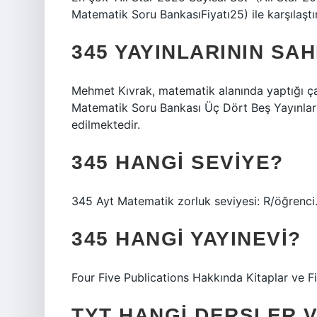
Matematik Soru BankasıFiyatı25) ile karşılaştır
345 YAYINLARININ SAH
Mehmet Kıvrak, matematik alanında yaptığı çal
Matematik Soru Bankası Üç Dört Beş Yayınları”
edilmektedir.
345 HANGI SEVIYE?
345 Ayt Matematik zorluk seviyesi: R/öğrenci
345 HANGI YAYINEVI?
Four Five Publications Hakkında Kitaplar ve Fiy
TYT HANGI DERSLER 