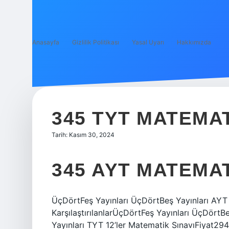
Anasayfa
Gizlilik Politikası
Yasal Uyarı
Hakkımızda
345 TYT MATEMAT
Tarih: Kasım 30, 2024
345 AYT MATEMA
ÜçDörtFeş Yayınları ÜçDörtBeş Yayınları AYT 
KarşılaştırılanlarÜçDörtFeş Yayınları ÜçDör
Yayınları TYT 12’ler Matematik SınavıFiyat29