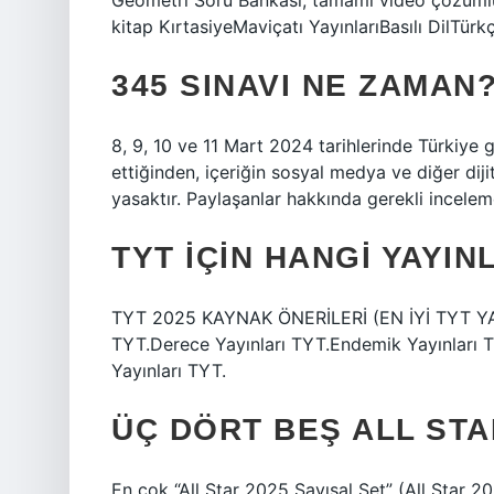
Geometri Soru Bankası, tamamı video çözümlü
kitap KırtasiyeMaviçatı YayınlarıBasılı DilTür
345 SINAVI NE ZAMAN
8, 9, 10 ve 11 Mart 2024 tarihlerinde Türkiy
ettiğinden, içeriğin sosyal medya ve diğer dij
yasaktır. Paylaşanlar hakkında gerekli inceleme
TYT IÇIN HANGI YAYIN
TYT 2025 KAYNAK ÖNERİLERİ (EN İYİ TYT YAYI
TYT.Derece Yayınları TYT.Endemik Yayınları T
Yayınları TYT.
ÜÇ DÖRT BEŞ ALL ST
En çok “All Star 2025 Sayısal Set” (All Star 2