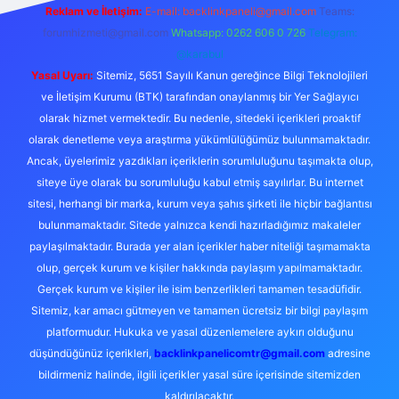
Reklam ve İletişim:
E-mail:
backlinkpaneli@gmail.com
Teams:
forumhizmeti@gmail.com
Whatsapp: 0262 606 0 726
Telegram:
@karabul
Yasal Uyarı:
Sitemiz, 5651 Sayılı Kanun gereğince Bilgi Teknolojileri
ve İletişim Kurumu (BTK) tarafından onaylanmış bir Yer Sağlayıcı
olarak hizmet vermektedir. Bu nedenle, sitedeki içerikleri proaktif
olarak denetleme veya araştırma yükümlülüğümüz bulunmamaktadır.
Ancak, üyelerimiz yazdıkları içeriklerin sorumluluğunu taşımakta olup,
siteye üye olarak bu sorumluluğu kabul etmiş sayılırlar. Bu internet
sitesi, herhangi bir marka, kurum veya şahıs şirketi ile hiçbir bağlantısı
bulunmamaktadır. Sitede yalnızca kendi hazırladığımız makaleler
paylaşılmaktadır. Burada yer alan içerikler haber niteliği taşımamakta
olup, gerçek kurum ve kişiler hakkında paylaşım yapılmamaktadır.
Gerçek kurum ve kişiler ile isim benzerlikleri tamamen tesadüfidir.
Sitemiz, kar amacı gütmeyen ve tamamen ücretsiz bir bilgi paylaşım
platformudur. Hukuka ve yasal düzenlemelere aykırı olduğunu
düşündüğünüz içerikleri,
backlinkpanelicomtr@gmail.com
adresine
bildirmeniz halinde, ilgili içerikler yasal süre içerisinde sitemizden
kaldırılacaktır.