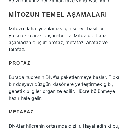
ve vücudunuz her zaman taze ve işlevsel kalır.
MITOZUN TEMEL AŞAMALARI
Mitozu daha iyi anlamak için süreci basit bir
yolculuk olarak düşünebiliriz. Mitoz dört ana
aşamadan oluşur: profaz, metafaz, anafaz ve
telofaz.
PROFAZ
Burada hücrenin DNA’sı paketlenmeye başlar. Tıpkı
bir dosyayı düzgün klasörlere yerleştirmek gibi,
genetik bilgiler organize edilir. Hücre bölünmeye
hazır hale gelir.
METAFAZ
DNA’lar hücrenin ortasında dizilir. Hayal edin ki bu,