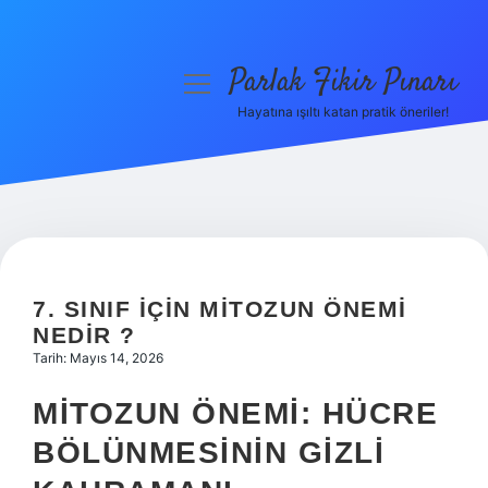
Parlak Fikir Pınarı
menüyü
aç
Hayatına ışıltı katan pratik öneriler!
Anasayfa
Gizlilik Politikası
Yasal Uyarı
Hakkımızda
7. SINIF IÇIN MITOZUN ÖNEMI
NEDIR ?
Tarih: Mayıs 14, 2026
MITOZUN ÖNEMI: HÜCRE
BÖLÜNMESININ GIZLI