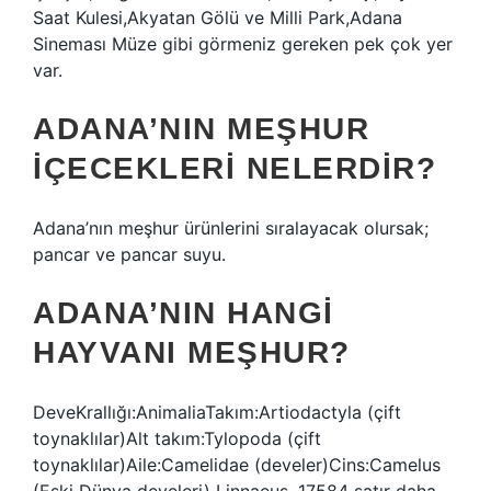
Saat Kulesi,Akyatan Gölü ve Milli Park,Adana
Sineması Müze gibi görmeniz gereken pek çok yer
var.
ADANA’NIN MEŞHUR
IÇECEKLERI NELERDIR?
Adana’nın meşhur ürünlerini sıralayacak olursak;
pancar ve pancar suyu.
ADANA’NIN HANGI
HAYVANI MEŞHUR?
DeveKrallığı:AnimaliaTakım:Artiodactyla (çift
toynaklılar)Alt takım:Tylopoda (çift
toynaklılar)Aile:Camelidae (develer)Cins:Camelus