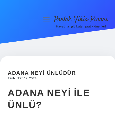
Parlak Fikir Pınarı
menüyü
aç
Hayatına ışıltı katan pratik öneriler!
Anasayfa
Gizlilik Politikası
Yasal Uyarı
Hakkımızda
ADANA NEYI ÜNLÜDÜR
Tarih: Ekim 12, 2024
ADANA NEYI ILE
ÜNLÜ?