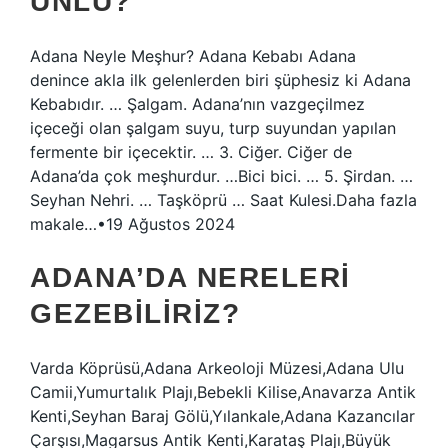
ÜNLÜ?
Adana Neyle Meşhur? Adana Kebabı Adana
denince akla ilk gelenlerden biri şüphesiz ki Adana
Kebabıdır. … Şalgam. Adana’nın vazgeçilmez
içeceği olan şalgam suyu, turp suyundan yapılan
fermente bir içecektir. … 3. Ciğer. Ciğer de
Adana’da çok meşhurdur. …Bici bici. … 5. Şirdan. …
Seyhan Nehri. … Taşköprü … Saat Kulesi.Daha fazla
makale…•19 Ağustos 2024
ADANA’DA NERELERI
GEZEBILIRIZ?
Varda Köprüsü,Adana Arkeoloji Müzesi,Adana Ulu
Camii,Yumurtalık Plajı,Bebekli Kilise,Anavarza Antik
Kenti,Seyhan Baraj Gölü,Yılankale,Adana Kazancılar
Çarşısı,Magarsus Antik Kenti,Karataş Plajı,Büyük