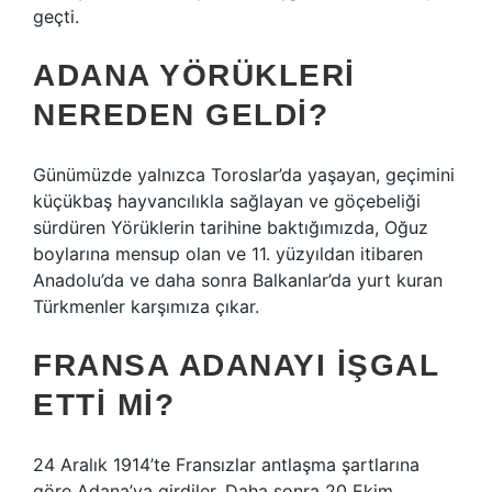
geçti.
ADANA YÖRÜKLERI
NEREDEN GELDI?
Günümüzde yalnızca Toroslar’da yaşayan, geçimini
küçükbaş hayvancılıkla sağlayan ve göçebeliği
sürdüren Yörüklerin tarihine baktığımızda, Oğuz
boylarına mensup olan ve 11. yüzyıldan itibaren
Anadolu’da ve daha sonra Balkanlar’da yurt kuran
Türkmenler karşımıza çıkar.
FRANSA ADANAYI IŞGAL
ETTI MI?
24 Aralık 1914’te Fransızlar antlaşma şartlarına
göre Adana’ya girdiler. Daha sonra 20 Ekim