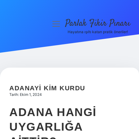
Parlak Fikir Pınarı
menüyü
aç
Hayatına ışıltı katan pratik öneriler!
Anasayfa
Gizlilik Politikası
Yasal Uyarı
Hakkımızda
ADANAYI KIM KURDU
Tarih: Ekim 1, 2024
ADANA HANGI
UYGARLIĞA