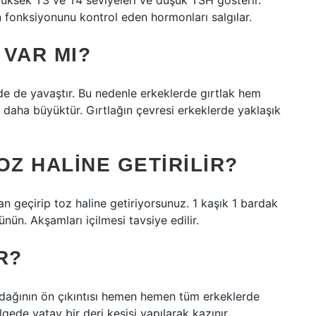
i yüksek T3 ve T4 seviyeleri ve düşük TSH gösterir.
 fonksiyonunu kontrol eden hormonları salgılar.
 VAR MI?
e de yavaştır. Bu nedenle erkeklerde gırtlak hem
 daha büyüktür. Gırtlağın çevresi erkeklerde yaklaşık
OZ HALINE GETIRILIR?
an geçirip toz haline getiriyorsunuz. 1 kaşık 1 bardak
nün. Akşamları içilmesi tavsiye edilir.
R?
rdağının ön çıkıntısı hemen hemen tüm erkeklerde
lgede yatay bir deri kesisi yapılarak kazınır.