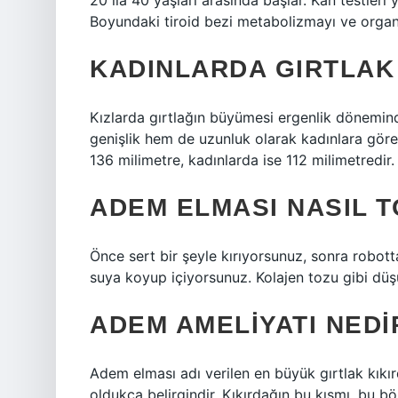
20 ila 40 yaşları arasında başlar. Kan testler
Boyundaki tiroid bezi metabolizmayı ve organ
KADINLARDA GIRTLAK
Kızlarda gırtlağın büyümesi ergenlik dönemind
genişlik hem de uzunluk olarak kadınlara göre
136 milimetre, kadınlarda ise 112 milimetredir.
ADEM ELMASI NASIL T
Önce sert bir şeyle kırıyorsunuz, sonra robott
suya koyup içiyorsunuz. Kolajen tozu gibi düşü
ADEM AMELIYATI NEDI
Adem elması adı verilen en büyük gırtlak kıkı
oldukça belirgindir. Kıkırdağın bu kısmı, bu bö