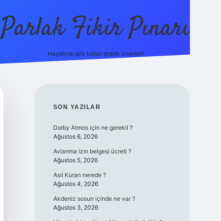
Parlak Fikir Pınarı
Hayatına ışıltı katan pratik öneriler!
grandoperabe
SIDEBAR
SON YAZILAR
Dolby Atmos için ne gerekli ?
Ağustos 6, 2026
Avlanma izin belgesi ücreti ?
Ağustos 5, 2026
Asıl Kuran nerede ?
Ağustos 4, 2026
Akdeniz sosun içinde ne var ?
Ağustos 3, 2026