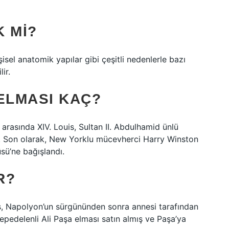
 MI?
şisel anatomik yapılar gibi çeşitli nedenlerle bazı
ir.
ELMASI KAÇ?
 arasında XIV. Louis, Sultan II. Abdulhamid ünlü
or. Son olarak, New Yorklu mücevherci Harry Winston
üsü’ne bağışlandı.
R?
, Napolyon’un sürgününden sonra annesi tarafından
Tepedelenli Ali Paşa elması satın almış ve Paşa’ya