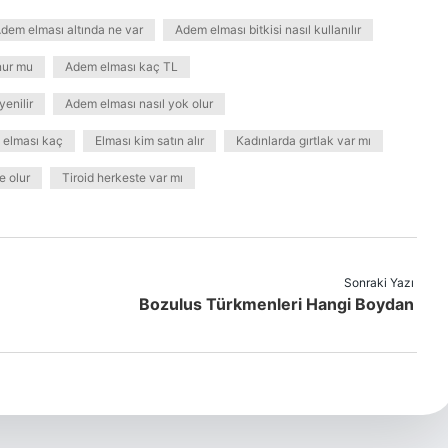
dem elması altında ne var
Adem elması bitkisi nasıl kullanılır
nur mu
Adem elması kaç TL
yenilir
Adem elması nasıl yok olur
 elması kaç
Elması kim satın alır
Kadınlarda gırtlak var mı
e olur
Tiroid herkeste var mı
Sonraki Yazı
Bozulus Türkmenleri Hangi Boydan