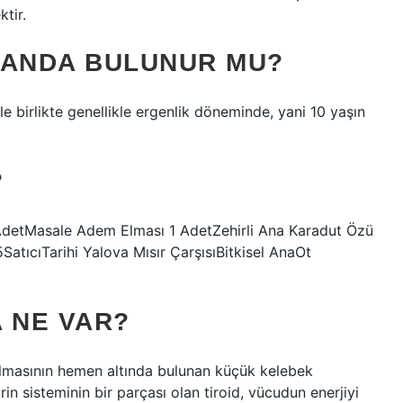
tir.
SANDA BULUNUR MU?
 birlikte genellikle ergenlik döneminde, yani 10 yaşın
?
 AdetMasale Adem Elması 1 AdetZehirli Ana Karadut Özü
tıcıTarihi Yalova Mısır ÇarşısıBitkisel AnaOt
 NE VAR?
lmasının hemen altında bulunan küçük kelebek
rin sisteminin bir parçası olan tiroid, vücudun enerjiyi