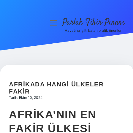
Parlak Fikir Pınarı
menüyü
aç
Hayatına ışıltı katan pratik öneriler!
Anasayfa
Gizlilik Politikası
Yasal Uyarı
Hakkımızda
AFRIKADA HANGI ÜLKELER
FAKIR
Tarih: Ekim 10, 2024
AFRIKA’NIN EN
FAKIR ÜLKESI