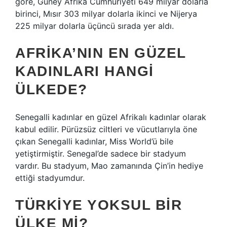
göre, Güney Afrika Cumhuriyeti 649 milyar dolarla
birinci, Mısır 303 milyar dolarla ikinci ve Nijerya
225 milyar dolarla üçüncü sırada yer aldı.
AFRIKA’NIN EN GÜZEL
KADINLARI HANGI
ÜLKEDE?
Senegalli kadınlar en güzel Afrikalı kadınlar olarak
kabul edilir. Pürüzsüz ciltleri ve vücutlarıyla öne
çıkan Senegalli kadınlar, Miss World’ü bile
yetiştirmiştir. Senegal’de sadece bir stadyum
vardır. Bu stadyum, Mao zamanında Çin’in hediye
ettiği stadyumdur.
TÜRKIYE YOKSUL BIR
ÜLKE MI?