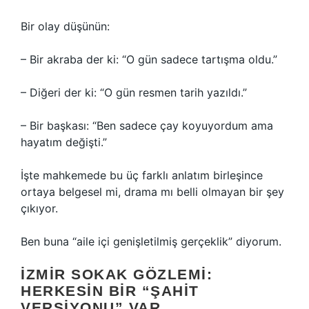
Bir olay düşünün:
– Bir akraba der ki: “O gün sadece tartışma oldu.”
– Diğeri der ki: “O gün resmen tarih yazıldı.”
– Bir başkası: “Ben sadece çay koyuyordum ama
hayatım değişti.”
İşte mahkemede bu üç farklı anlatım birleşince
ortaya belgesel mi, drama mı belli olmayan bir şey
çıkıyor.
Ben buna “aile içi genişletilmiş gerçeklik” diyorum.
İZMIR SOKAK GÖZLEMI:
HERKESIN BIR “ŞAHIT
VERSIYONU” VAR