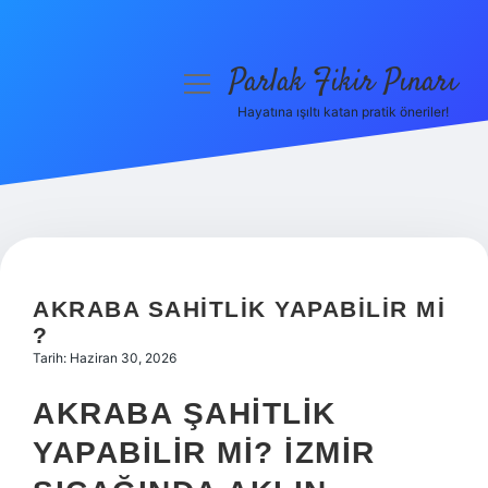
Parlak Fikir Pınarı
menüyü
aç
Hayatına ışıltı katan pratik öneriler!
Anasayfa
Gizlilik Politikası
Yasal Uyarı
Hakkımızda
AKRABA SAHITLIK YAPABILIR MI
?
Tarih: Haziran 30, 2026
AKRABA ŞAHITLIK
YAPABILIR MI? İZMIR