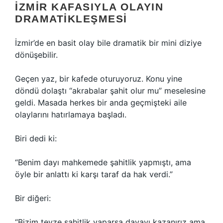
İZMIR KAFASIYLA OLAYIN
DRAMATIKLEŞMESI
İzmir’de en basit olay bile dramatik bir mini diziye
dönüşebilir.
Geçen yaz, bir kafede oturuyoruz. Konu yine
döndü dolaştı “akrabalar şahit olur mu” meselesine
geldi. Masada herkes bir anda geçmişteki aile
olaylarını hatırlamaya başladı.
Biri dedi ki:
“Benim dayı mahkemede şahitlik yapmıştı, ama
öyle bir anlattı ki karşı taraf da hak verdi.”
Bir diğeri:
“Bizim teyze şahitlik yaparsa davayı kazanırız ama