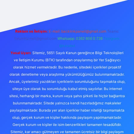
t giriş
Reklam ve İletişim:
E-mail:
backlinkpaneli@gmail.com
Teams:
forumhizmeti@gmail.com
Whatsapp: 0262 606 0 726
Telegram:
@karabul
Yasal Uyarı:
Sitemiz, 5651 Sayılı Kanun gereğince Bilgi Teknolojileri
ve İletişim Kurumu (BTK) tarafından onaylanmış bir Yer Sağlayıcı
olarak hizmet vermektedir. Bu nedenle, sitedeki içerikleri proaktif
olarak denetleme veya araştırma yükümlülüğümüz bulunmamaktadır.
Ancak, üyelerimiz yazdıkları içeriklerin sorumluluğunu taşımakta olup,
siteye üye olarak bu sorumluluğu kabul etmiş sayılırlar. Bu internet
sitesi, herhangi bir marka, kurum veya şahıs şirketi ile hiçbir bağlantısı
bulunmamaktadır. Sitede yalnızca kendi hazırladığımız makaleler
paylaşılmaktadır. Burada yer alan içerikler haber niteliği taşımamakta
olup, gerçek kurum ve kişiler hakkında paylaşım yapılmamaktadır.
Gerçek kurum ve kişiler ile isim benzerlikleri tamamen tesadüfidir.
Sitemiz, kar amacı gütmeyen ve tamamen ücretsiz bir bilgi paylaşım