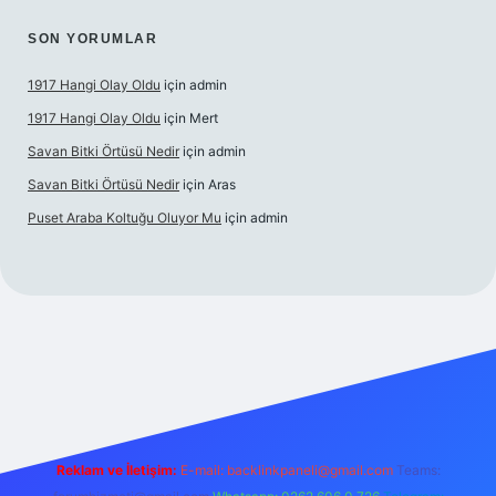
SON YORUMLAR
1917 Hangi Olay Oldu
için
admin
1917 Hangi Olay Oldu
için
Mert
Savan Bitki Örtüsü Nedir
için
admin
Savan Bitki Örtüsü Nedir
için
Aras
Puset Araba Koltuğu Oluyor Mu
için
admin
erabet giriş
Reklam ve İletişim:
E-mail:
backlinkpaneli@gmail.com
Teams: