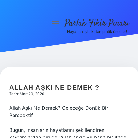
Parlak Fikir Pınarı
menüyü
aç
Hayatına ışıltı katan pratik öneriler!
Anasayfa
Gizlilik Politikası
Yasal Uyarı
Hakkımızda
ALLAH AŞKI NE DEMEK ?
Tarih: Mart 20, 2026
Allah Aşkı Ne Demek? Geleceğe Dönük Bir
Perspektif
Bugün, insanların hayatlarını şekillendiren
kavramlardan biri de “Allah aşkı.” Bu basit bir ifade