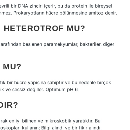
rili bir DNA zinciri içerir, bu da protein ile bireysel
nmez. Prokaryotların hücre bölünmesine amitoz denir.
M HETEROTROF MU?
tarafından beslenen paramekyumlar, bakteriler, diğer
 MU?
tik bir hücre yapısına sahiptir ve bu nedenle birçok
tik ve sessiz değiller. Optimum pH 6.
DIR?
rak en iyi bilinen ve mikroskobik yaratıktır. Bu
kopları kullanın; Bilgi alındı ve bir fikir alındı.