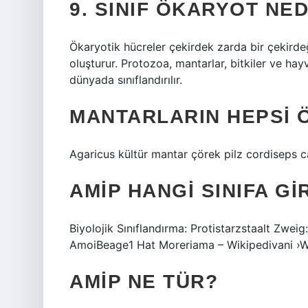
9. SINIF ÖKARYOT NED
Ökaryotik hücreler çekirdek zarda bir çekird
oluşturur. Protozoa, mantarlar, bitkiler ve hay
dünyada sınıflandırılır.
MANTARLARIN HEPSI 
Agaricus kültür mantar çörek pilz cordiseps ca
AMIP HANGI SINIFA GI
Biyolojik Sınıflandırma: Protistarzstaalt Zwe
AmoiBeage1 Hat Moreriama – Wikipedivani ›W
AMIP NE TÜR?