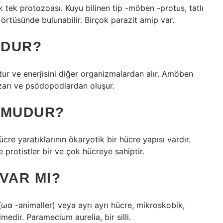
ek protozoası. Kuyu bilinen tip -möben -protus, tatlı
 örtüsünde bulunabilir. Birçok parazit amip var.
UDUR?
tur ve enerjisini diğer organizmalardan alır. Amöben
zarı ve psödopodlardan oluşur.
 MUDUR?
e yaratıklarının ökaryotik bir hücre yapısı vardır.
 protistler bir ve çok hücreye sahiptir.
VAR MI?
ζωα -animaller) veya ayrı ayrı hücre, mikroskobik,
imedir. Paramecium aurelia, bir silli.