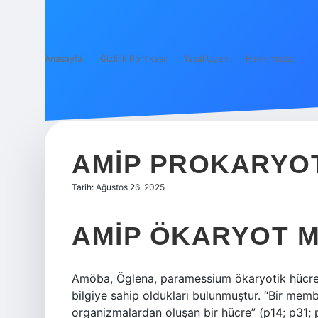
Anasayfa
Gizlilik Politikası
Yasal Uyarı
Hakkımızda
AMIP PROKARYO
Tarih: Ağustos 26, 2025
AMIP ÖKARYOT 
Amöba, Öglena, paramessium ökaryotik hücrele
bilgiye sahip oldukları bulunmuştur. “Bir mem
organizmalardan oluşan bir hücre” (p14; p31; 