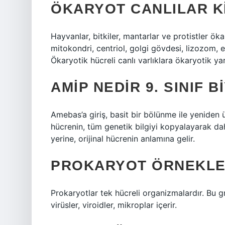
ÖKARYOT CANLILAR K
Hayvanlar, bitkiler, mantarlar ve protistler ök
mitokondri, centriol, golgi gövdesi, lizozom, e
Ökaryotik hücreli canlı varlıklara ökaryotik yar
AMIP NEDIR 9. SINIF B
Amebas’a giriş, basit bir bölünme ile yeniden ür
hücrenin, tüm genetik bilgiyi kopyalayarak d
yerine, orijinal hücrenin anlamına gelir.
PROKARYOT ÖRNEKLE
Prokaryotlar tek hücreli organizmalardır. Bu gr
virüsler, viroidler, mikroplar içerir.