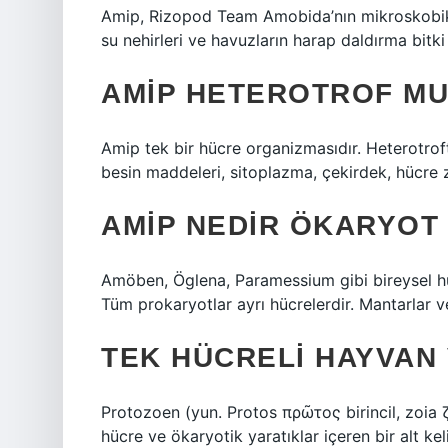
Amip, Rizopod Team Amobida’nın mikroskobik t
su nehirleri ve havuzların harap daldırma bitki
AMIP HETEROTROF M
Amip tek bir hücre organizmasıdır. Heterotrof
besin maddeleri, sitoplazma, çekirdek, hücre 
AMIP NEDIR ÖKARYOT
Amöben, Öglena, Paramessium gibi bireysel hücr
Tüm prokaryotlar ayrı hücrelerdir. Mantarlar ve
TEK HÜCRELI HAYVAN 
Protozoen (yun. Protos πρῶτος birincil, zoia 
hücre ve ökaryotik yaratıklar içeren bir alt kel