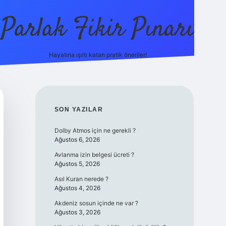
Parlak Fikir Pınarı
Hayatına ışıltı katan pratik öneriler!
grandoperab
SIDEBAR
SON YAZILAR
Dolby Atmos için ne gerekli ?
Ağustos 6, 2026
Avlanma izin belgesi ücreti ?
Ağustos 5, 2026
Asıl Kuran nerede ?
Ağustos 4, 2026
Akdeniz sosun içinde ne var ?
Ağustos 3, 2026