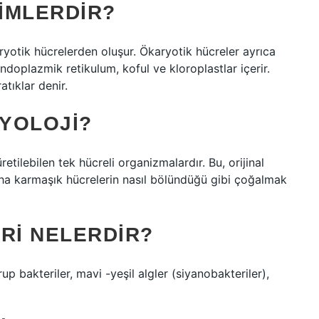
IMLERDIR?
aryotik hücrelerden oluşur. Ökaryotik hücreler ayrıca
ndoplazmik retikulum, koful ve kloroplastlar içerir.
atıklar denir.
IYOLOJI?
etilebilen tek hücreli organizmalardır. Bu, orijinal
aha karmaşık hücrelerin nasıl bölündüğü gibi çoğalmak
RI NELERDIR?
up bakteriler, mavi -yeşil algler (siyanobakteriler),