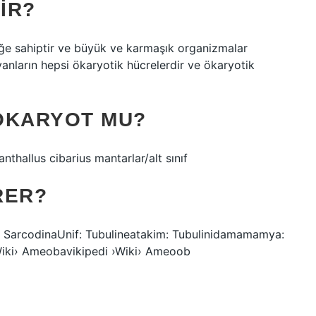
IR?
eğe sahiptir ve büyük ve karmaşık organizmalar
vanların hepsi ökaryotik hücrelerdir ve ökaryotik
ÖKARYOT MU?
nthallus cibarius mantarlar/alt sınıf
RER?
ig: SarcodinaUnif: Tubulineatakim: Tubulinidamamamya:
iki› Ameobavikipedi ›Wiki› Ameoob