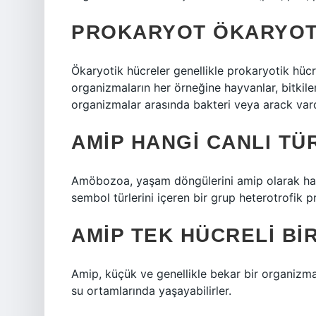
PROKARYOT ÖKARYOT
Ökaryotik hücreler genellikle prokaryotik hüc
organizmaların her örneğine hayvanlar, bitkiler
organizmalar arasında bakteri veya arack vard
AMIP HANGI CANLI TÜ
Amöbozoa, yaşam döngülerini amip olarak har
sembol türlerini içeren bir grup heterotrofik pr
AMIP TEK HÜCRELI BIR
Amip, küçük ve genellikle bekar bir organiz
su ortamlarında yaşayabilirler.