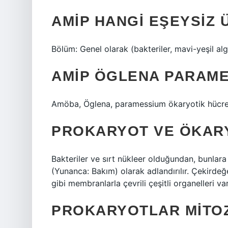
AMIP HANGI EŞEYSIZ 
Bölüm: Genel olarak (bakteriler, mavi-yeşil al
AMIP ÖGLENA PARAM
Amöba, Öglena, paramessium ökaryotik hücrele
PROKARYOT VE ÖKARY
Bakteriler ve sırt nükleer olduğundan, bunlar
(Yunanca: Bakım) olarak adlandırılır. Çekirdeğ
gibi membranlarla çevrili çeşitli organelleri var
PROKARYOTLAR MITOZ