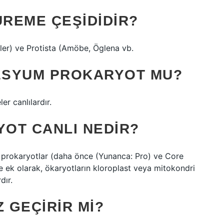
ÜREME ÇEŞIDIDIR?
gler) ve Protista (Amöbe, Öglena vb.
ESYUM PROKARYOT MU?
r canlılardır.
OT CANLI NEDIR?
a prokaryotlar (daha önce (Yunanca: Pro) ve Core
e ek olarak, ökaryotların kloroplast veya mitokondri
dır.
 GEÇIRIR MI?