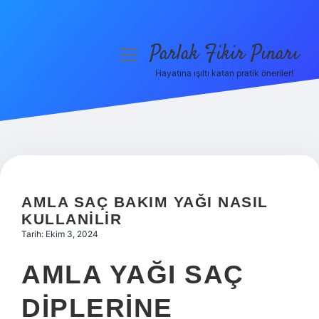
Parlak Fikir Pınarı
menüyü
aç
Hayatına ışıltı katan pratik öneriler!
Anasayfa
Gizlilik Politikası
Yasal Uyarı
Hakkımızda
AMLA SAÇ BAKIM YAĞI NASIL
KULLANILIR
Tarih: Ekim 3, 2024
AMLA YAĞI SAÇ
DIPLERINE