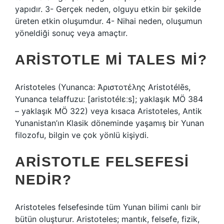
yapıdır. 3- Gerçek neden, olguyu etkin bir şekilde
üreten etkin oluşumdur. 4- Nihai neden, oluşumun
yöneldiği sonuç veya amaçtır.
ARISTOTLE MI TALES MI?
Aristoteles (Yunanca: Ἀριστοτέλης Aristotélēs,
Yunanca telaffuzu: [aristotélɛːs]; yaklaşık MÖ 384
– yaklaşık MÖ 322) veya kısaca Aristoteles, Antik
Yunanistan’ın Klasik döneminde yaşamış bir Yunan
filozofu, bilgin ve çok yönlü kişiydi.
ARISTOTLE FELSEFESI
NEDIR?
Aristoteles felsefesinde tüm Yunan bilimi canlı bir
bütün oluşturur. Aristoteles; mantık, felsefe, fizik,