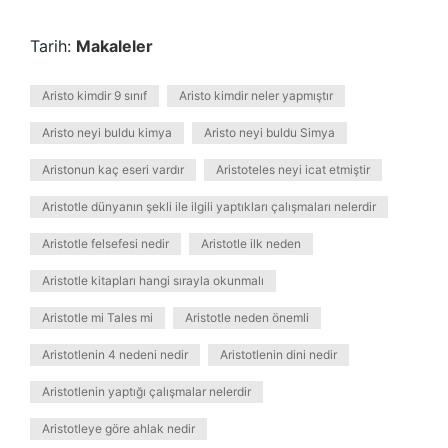
Tarih:
Makaleler
Aristo kimdir 9 sınıf
Aristo kimdir neler yapmıştır
Aristo neyi buldu kimya
Aristo neyi buldu Simya
Aristonun kaç eseri vardır
Aristoteles neyi icat etmiştir
Aristotle dünyanın şekli ile ilgili yaptıkları çalışmaları nelerdir
Aristotle felsefesi nedir
Aristotle ilk neden
Aristotle kitapları hangi sırayla okunmalı
Aristotle mi Tales mi
Aristotle neden önemli
Aristotlenin 4 nedeni nedir
Aristotlenin dini nedir
Aristotlenin yaptığı çalışmalar nelerdir
Aristotleye göre ahlak nedir