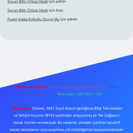
Savan Bitki Örtüsü Nedir
için
admin
Savan Bitki Örtüsü Nedir
için
Aras
Puset Araba Koltuğu Oluyor Mu
için
admin
t giriş
Reklam ve İletişim:
E-mail:
backlinkpaneli@gmail.com
Teams:
forumhizmeti@gmail.com
Whatsapp: 0262 606 0 726
Telegram:
@karabul
Yasal Uyarı:
Sitemiz, 5651 Sayılı Kanun gereğince Bilgi Teknolojileri
ve İletişim Kurumu (BTK) tarafından onaylanmış bir Yer Sağlayıcı
olarak hizmet vermektedir. Bu nedenle, sitedeki içerikleri proaktif
olarak denetleme veya araştırma yükümlülüğümüz bulunmamaktadır.