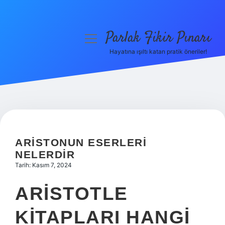
Parlak Fikir Pınarı
menüyü
aç
Hayatına ışıltı katan pratik öneriler!
Anasayfa
Gizlilik Politikası
Yasal Uyarı
Hakkımızda
ARISTONUN ESERLERI
NELERDIR
Tarih: Kasım 7, 2024
ARISTOTLE
KITAPLARI HANGI